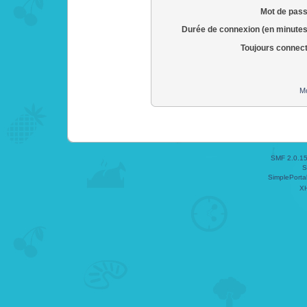
Mot de pass
Durée de connexion (en minutes
Toujours connec
Mo
SMF 2.0.1
S
SimplePorta
X