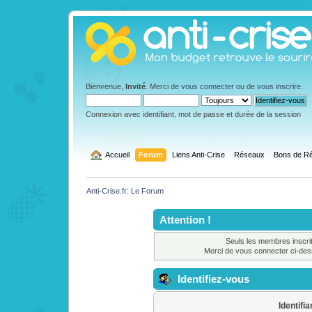
Bienvenue,
Invité
. Merci de
vous connecter
ou de
vous inscrire
.
Connexion avec identifiant, mot de passe et durée de la session
  Accueil
Forum
Liens Anti-Crise
Réseaux
Bons de Ré
Anti-Crise.fr: Le Forum
Attention !
Seuls les membres inscrit
Merci de vous connecter ci-de
Identifiez-vous
Identifia