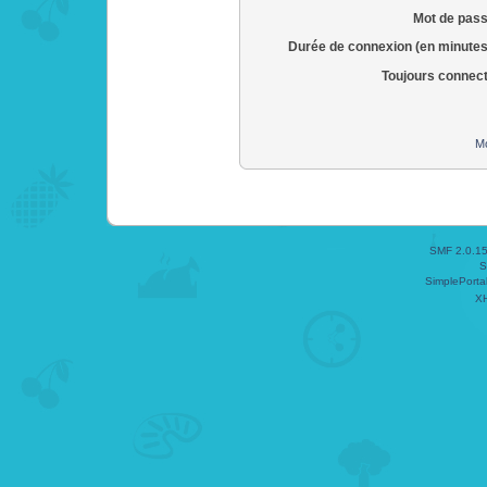
Mot de pass
Durée de connexion (en minutes
Toujours connec
Mo
SMF 2.0.1
S
SimplePorta
X