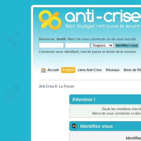
Bienvenue,
Invité
. Merci de
vous connecter
ou de
vous inscrire
.
Connexion avec identifiant, mot de passe et durée de la session
  Accueil
Forum
Liens Anti-Crise
Réseaux
Bons de Ré
Anti-Crise.fr: Le Forum
Attention !
Seuls les membres inscrit
Merci de vous connecter ci-de
Identifiez-vous
Identifia