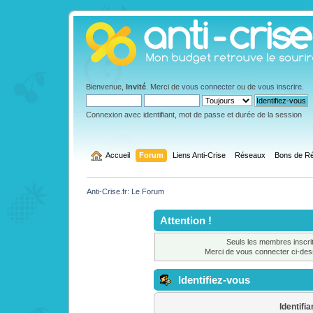
Bienvenue,
Invité
. Merci de
vous connecter
ou de
vous inscrire
.
Connexion avec identifiant, mot de passe et durée de la session
  Accueil
Forum
Liens Anti-Crise
Réseaux
Bons de Ré
Anti-Crise.fr: Le Forum
Attention !
Seuls les membres inscrit
Merci de vous connecter ci-de
Identifiez-vous
Identifia