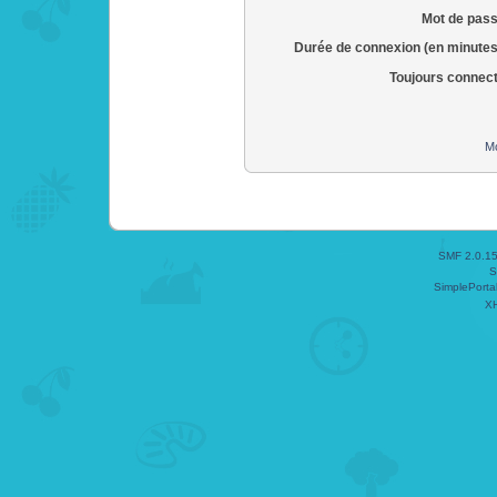
Mot de pass
Durée de connexion (en minutes
Toujours connec
Mo
SMF 2.0.1
S
SimplePorta
X