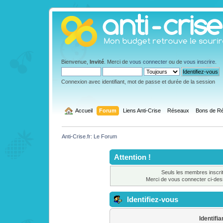
Bienvenue,
Invité
. Merci de
vous connecter
ou de
vous inscrire
.
Connexion avec identifiant, mot de passe et durée de la session
  Accueil
Forum
Liens Anti-Crise
Réseaux
Bons de Ré
Anti-Crise.fr: Le Forum
Attention !
Seuls les membres inscrit
Merci de vous connecter ci-de
Identifiez-vous
Identifia