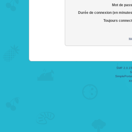
Mot de pass
Durée de connexion (en minutes
Toujours connec
Mo
SMF 2.0.1
S
SimplePorta
X