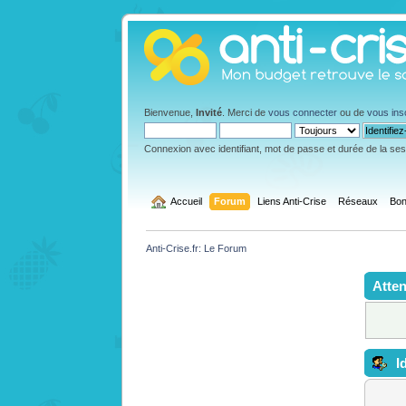
Bienvenue,
Invité
. Merci de
vous connecter
ou de
vous ins
Connexion avec identifiant, mot de passe et durée de la se
  Accueil
Forum
Liens Anti-Crise
Réseaux
Bon
Anti-Crise.fr: Le Forum
Atten
Id