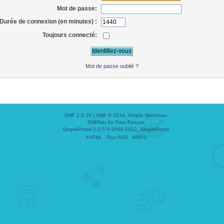
Mot de passe:
Durée de connexion (en minutes) :
Toujours connecté:
Mot de passe oublié ?
SMF 2.0.15
|
SMF © 2014
,
Simple Machines
SMFAds
for
Free Forums
SimplePortal 2.3.5 © 2008-2012, SimplePortal
XHTML
Flux RSS
WAP2