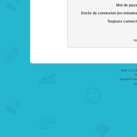
Mot de pass
Durée de connexion (en minutes
Toujours connec
Mo
SMF 2.0.1
S
SimplePorta
X