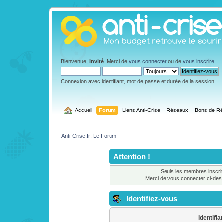
Bienvenue,
Invité
. Merci de
vous connecter
ou de
vous inscrire
.
Connexion avec identifiant, mot de passe et durée de la session
  Accueil
Forum
Liens Anti-Crise
Réseaux
Bons de Ré
Anti-Crise.fr: Le Forum
Attention !
Seuls les membres inscrit
Merci de vous connecter ci-de
Identifiez-vous
Identifia