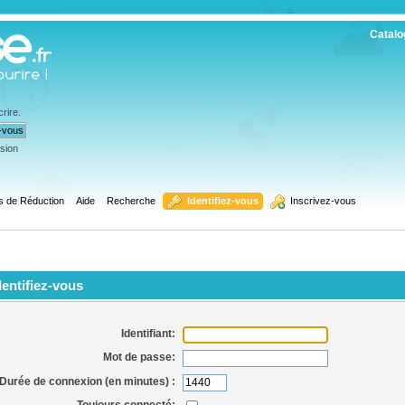
Catalo
crire
.
ssion
s de Réduction
Aide
Recherche
  Identifiez-vous
  Inscrivez-vous
entifiez-vous
Identifiant:
Mot de passe:
Durée de connexion (en minutes) :