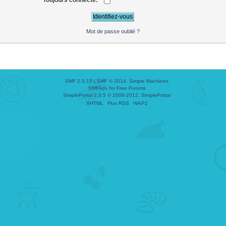
Toujours connecté:
Mot de passe oublié ?
SMF 2.0.15
|
SMF © 2014
,
Simple Machines
SMFAds
for
Free Forums
SimplePortal 2.3.5 © 2008-2012, SimplePortal
XHTML
Flux RSS
WAP2