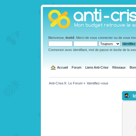
Bienvenue,
Invité
. Merci de
vous connecter
ou de
vous ins
Connexion avec identifiant, mot de passe et durée de la se
  Accueil
Forum
Liens Anti-Crise
Réseaux
Bon
Anti-Crise.fr: Le Forum
»
Identifiez-vous
Id