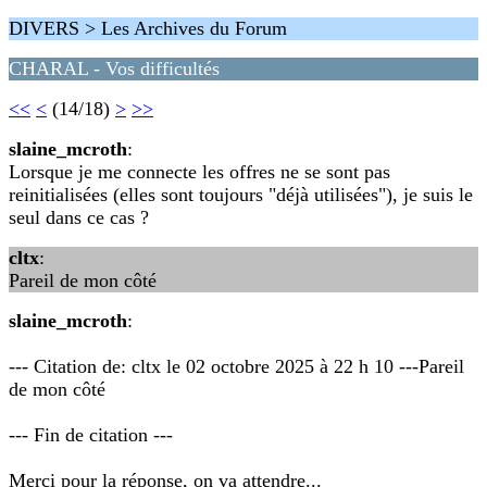
DIVERS > Les Archives du Forum
CHARAL - Vos difficultés
<<
<
(14/18)
>
>>
slaine_mcroth
:
Lorsque je me connecte les offres ne se sont pas
reinitialisées (elles sont toujours "déjà utilisées"), je suis le
seul dans ce cas ?
cltx
:
Pareil de mon côté
slaine_mcroth
:
--- Citation de: cltx le 02 octobre 2025 à 22 h 10 ---Pareil
de mon côté
--- Fin de citation ---
Merci pour la réponse, on va attendre...