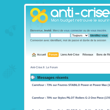
Bienvenue,
Invité
. Merci de
vous connecter
ou de
vous inscrire
.
Connexion avec identifiant, mot de passe et durée de la session
  Accueil
Forum
Liens Anti-Crise
Réseaux
Bons de Ré
Anti-Crise.fr: Le Forum
Messages récents
Carrefour : 73% sur Feutres STABILO Power et Power Max (17
Carrefour : 70% sur Stylos PILOT Rollers G-2 One Piece (17/0