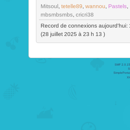
Mitsoul
,
tetelle89
,
wannou
,
Pastels
,
mbsmbsmbs
,
cricri38
Record de connexions aujourd'hui:
(28 juillet 2025 à 23 h 13 )
SMF 2.0.1
S
SimplePorta
X