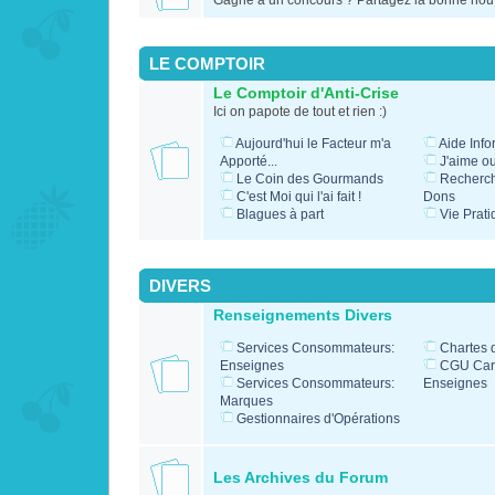
Gagné à un concours ? Partagez la bonne nouv
LE COMPTOIR
Le Comptoir d'Anti-Crise
Ici on papote de tout et rien :)
Aujourd'hui le Facteur m'a
Aide Info
Apporté...
J'aime o
Le Coin des Gourmands
Recherc
C'est Moi qui l'ai fait !
Dons
Blagues à part
Vie Prati
DIVERS
Renseignements Divers
Services Consommateurs:
Chartes 
Enseignes
CGU Cart
Services Consommateurs:
Enseignes
Marques
Gestionnaires d'Opérations
Les Archives du Forum