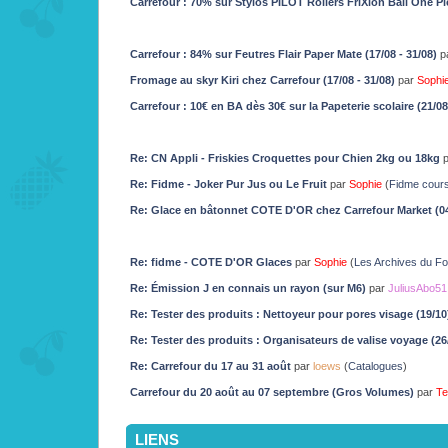
Carrefour : 70% sur Stylos PILOT Rollers FriXion Ball One Pie
Carrefour : 84% sur Feutres Flair Paper Mate (17/08 - 31/08)
p
Fromage au skyr Kiri chez Carrefour (17/08 - 31/08)
par
Sophi
Carrefour : 10€ en BA dès 30€ sur la Papeterie scolaire (21/08
Re: CN Appli - Friskies Croquettes pour Chien 2kg ou 18kg
Re: Fidme - Joker Pur Jus ou Le Fruit
par
Sophie
(
Fidme cour
Re: Glace en bâtonnet COTE D'OR chez Carrefour Market (04/
Re: fidme - COTE D'OR Glaces
par
Sophie
(
Les Archives du F
Re: Émission J en connais un rayon (sur M6)
par
JuliusAbo51
Re: Tester des produits : Nettoyeur pour pores visage (19/10
Re: Tester des produits : Organisateurs de valise voyage (26
Re: Carrefour du 17 au 31 août
par
loews
(
Catalogues
)
Carrefour du 20 août au 07 septembre (Gros Volumes)
par
Te
LIENS