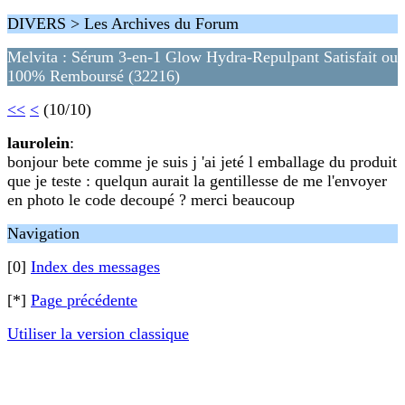
DIVERS > Les Archives du Forum
Melvita : Sérum 3-en-1 Glow Hydra-Repulpant Satisfait ou
100% Remboursé (32216)
<<
<
(10/10)
laurolein
:
bonjour bete comme je suis j 'ai jeté l emballage du produit
que je teste : quelqun aurait la gentillesse de me l'envoyer
en photo le code decoupé ? merci beaucoup
Navigation
[0]
Index des messages
[*]
Page précédente
Utiliser la version classique