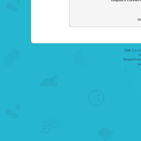
Toujours connec
Mo
SMF 2.0.1
S
SimplePorta
X