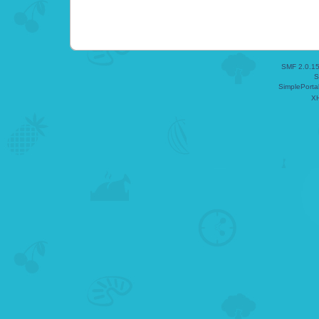
SMF 2.0.1
S
SimplePorta
X