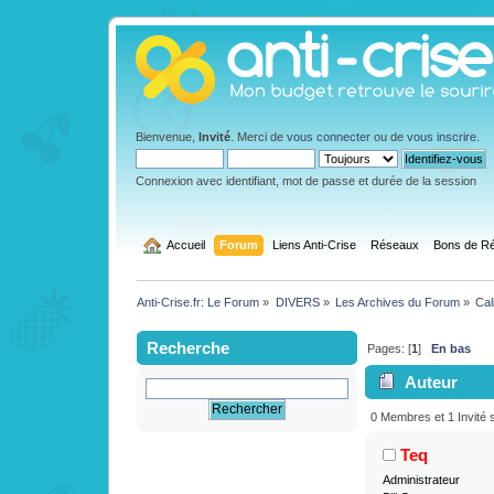
Bienvenue,
Invité
. Merci de
vous connecter
ou de
vous inscrire
.
Connexion avec identifiant, mot de passe et durée de la session
  Accueil
Forum
Liens Anti-Crise
Réseaux
Bons de Ré
Anti-Crise.fr: Le Forum
»
DIVERS
»
Les Archives du Forum
»
Cal
Recherche
Pages: [
1
]
En bas
Auteur
fois)
0 Membres et 1 Invité s
Teq
Administrateur