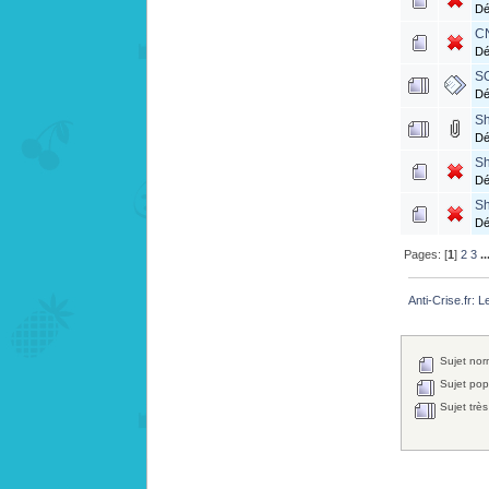
Dé
CN
Dé
SO
Dé
Sh
Dé
Sh
Dé
Sh
Dé
Pages: [
1
]
2
3
..
Anti-Crise.fr: 
Sujet nor
Sujet popu
Sujet très