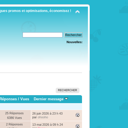
gues promos et optimisations, économisez !
Nouvelles:
RECHERCHER
Réponses
/
Vues
Dernier message
25 Réponses
26 juin 2026 à 23 h 43
par
ohooho
6386 Vues
2 Réponses
13 mai 2026 à 09 h 24