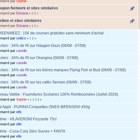
marré par
Sophie
upon Network et sites similaires
marré par
Drisana
«
1
2
»
xibox et sites similaires
marré par
Drisana
«
1
2
»
EENWEEZ : 15€ de courses gratuites sans minimum d'achat
marré par
celtics
«
1
2
»
clerc : 34% de RI sur Häagen-Dazs (06/08 - 07/08)
marré par
canelle
clerc : 34% de RI sur Orangina (06/08 - 07/08)
marré par
canelle
clerc : 34% de RI sur les bières marques Flying Fish et Bud (06/08 - 07/08)
marré par
canelle
clerc : 34% de RI sur les cafés Senseo (06/08 - 07/08)
marré par
canelle
reau Vallée : Fournitures Scolaires 100% Remboursées (Juillet 2026)
marré par
Sophie
«
1
2
3
4
»
 Appli - PURINA Croquettes ONE® BIFENSIS® 450g
marré par
elfe
dme - VILAVERONI Frizzante 75cl
marré par
elfe
dme - Coca-Cola Zéro Sucres + FANTA
marré par
elfe