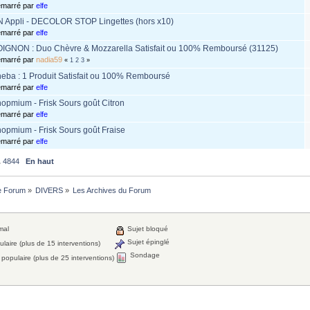
marré par
elfe
 Appli - DECOLOR STOP Lingettes (hors x10)
marré par
elfe
IGNON : Duo Chèvre & Mozzarella Satisfait ou 100% Remboursé (31125)
marré par
nadia59
«
1
2
3
»
eba : 1 Produit Satisfait ou 100% Remboursé
marré par
elfe
opmium - Frisk Sours goût Citron
marré par
elfe
opmium - Frisk Sours goût Fraise
marré par
elfe
.
4844
En haut
Le Forum
»
DIVERS
»
Les Archives du Forum
mal
Sujet bloqué
Sujet épinglé
laire (plus de 15 interventions)
Sondage
 populaire (plus de 25 interventions)