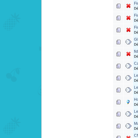
Fi
Dé
Fi
Dé
Fi
Dé
Gl
Dé
fi
Dé
Ca
Dé
Le
Dé
Le
Dé
Ho
Dé
Le
Dé
Ma
Dé
CN