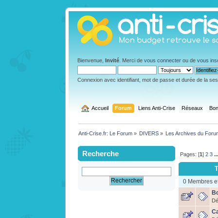
Bienvenue,
Invité
. Merci de
vous connecter
ou de
vous ins
Connexion avec identifiant, mot de passe et durée de la se
  Accueil
Forum
Liens Anti-Crise
Réseaux
Bon
Anti-Crise.fr: Le Forum
»
DIVERS
»
Les Archives du Foru
Recherche
Pages: [
1
]
2
3
..
T
0 Membres et 
Bo
Dé
Ca