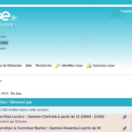
Catalo
crire
.
ssion
s de Réduction
Aide
Recherche
  Identifiez-vous
  Inscrivez-vous
m
.
4844
En bas
itre
/
Démarré par
396 Invités dans cette section.
n Plan Leclerc : Gamme Chefclub à partir de 1€ (28/04 - 21/06)
marré par
Drisana
rrefour & Carrefour Market : Gamme Rowenta à partir de 9€