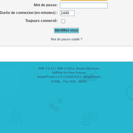
Mot de passe:
Durée de connexion (en minutes) :
Toujours connecté:
Mot de passe oublié ?
SMF 2.0.15
|
SMF © 2014
,
Simple Machines
SMFAds
for
Free Forums
SimplePortal 2.3.5 © 2008-2012, SimplePortal
XHTML
Flux RSS
WAP2