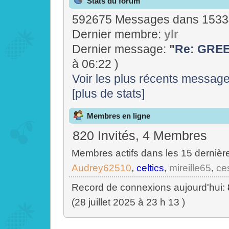
Stats du forum
592675 Messages dans 15334
Dernier membre:
ylr
Dernier message:
"
Re: GREE
à 06:22 )
Voir les plus récents messag
[plus de stats]
Membres en ligne
820 Invités, 4 Membres
Membres actifs dans les 15 dernièr
Audrey62510
,
celtics
,
mireille65
,
ce
Record de connexions aujourd'hui:
(28 juillet 2025 à 23 h 13 )