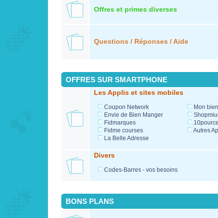
Offres et primes diverses
Questions / Réponses / Aide
OFFRES SUR SMARTPHONE
Les Applis et sites mobiles
Coupon Network
Mon bien
Envie de Bien Manger
Shopmi
Fidmarques
10pource
Fidme courses
Autres Ap
La Belle Adresse
Divers
Codes-Barres - vos besoins
BONS PLANS