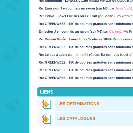
Re: Shopmium - LAVAZZA Café moulu VIVACE ou DOLCE 2
Re: Émission J en connais un rayon (sur M6)
par
JuliusAbo51
Re: Fidme - Joker Pur Jus ou Le Fruit
par
Sophie
(
Les Archive
Re: GREENWEEZ : 15€ de courses gratuites sans minimum d
Émission J en connais un rayon (sur M6)
par
Oliviero1
(
Vie Pr
Re: Bureau Vallée : Fournitures Scolaires 100% Remboursées 
Re: GREENWEEZ : 15€ de courses gratuites sans minimum d
Re: Le bac à sable
par
michele31
(
Codes-Barres - vos besoins
)
Re: GREENWEEZ : 15€ de courses gratuites sans minimum d
Re: GREENWEEZ : 15€ de courses gratuites sans minimum d
Re: GREENWEEZ : 15€ de courses gratuites sans minimum d
LIENS
LES OPTIMISATIONS
LES CATALOGUES