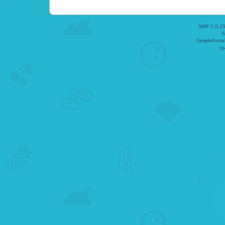
SMF 2.0.1
S
SimplePorta
X