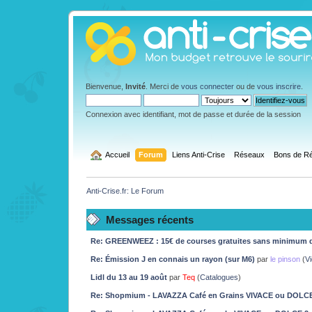
Bienvenue,
Invité
. Merci de
vous connecter
ou de
vous inscrire
.
Connexion avec identifiant, mot de passe et durée de la session
  Accueil
Forum
Liens Anti-Crise
Réseaux
Bons de Ré
Anti-Crise.fr: Le Forum
Messages récents
Re: GREENWEEZ : 15€ de courses gratuites sans minimum d
Re: Émission J en connais un rayon (sur M6)
par
le pinson
(
Vi
Lidl du 13 au 19 août
par
Teq
(
Catalogues
)
Re: Shopmium - LAVAZZA Café en Grains VIVACE ou DOLC