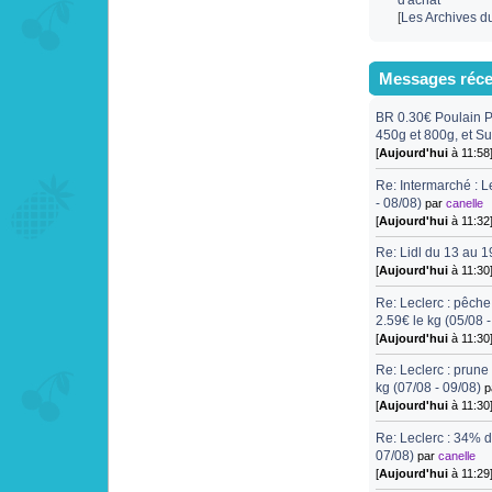
d'achat
[
Les Archives d
Messages réce
BR 0.30€ Poulain 
450g et 800g, et S
[
Aujourd'hui
à 11:58
Re: Intermarché : L
- 08/08)
par
canelle
[
Aujourd'hui
à 11:32
Re: Lidl du 13 au 1
[
Aujourd'hui
à 11:30
Re: Leclerc : pêch
2.59€ le kg (05/08 
[
Aujourd'hui
à 11:30
Re: Leclerc : prune
kg (07/08 - 09/08)
p
[
Aujourd'hui
à 11:30
Re: Leclerc : 34% 
07/08)
par
canelle
[
Aujourd'hui
à 11:29