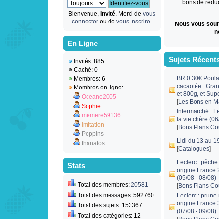
bons de réduct
Bienvenue,
Invité
. Merci de
vous
connecter
ou de
vous inscrire
.
Nous vous souh
n
En Ligne
Sujets Récent
Invités: 885
Caché: 0
BR 0.30€ Poula
Membres: 6
cacaotée : Gra
Membres en ligne:
et 800g, et Sup
Oceane2005
[
Les Bons en M
Sophie
Intermarché : L
memere59136
la vie chère (06
imitation
[
Bons Plans Co
Poppins
Lidl du 13 au 1
thanatos
[
Catalogues
]
Leclerc : pêche
Stats
origine France 
(05/08 - 08/08)
Total des membres:
20581
[
Bons Plans Co
Total des messages: 592760
Leclerc : prune
origine France 
Total des sujets: 153367
(07/08 - 09/08)
Total des catégories: 12