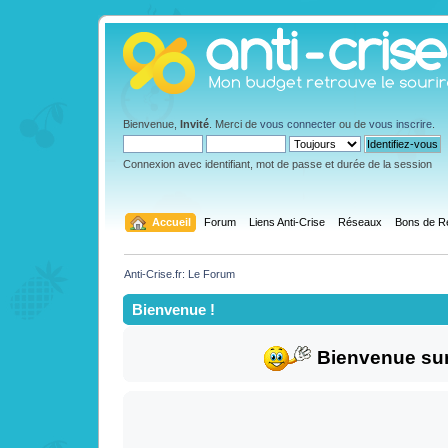
Bienvenue,
Invité
. Merci de
vous connecter
ou de
vous inscrire
.
Connexion avec identifiant, mot de passe et durée de la session
  Accueil
Forum
Liens Anti-Crise
Réseaux
Bons de R
Anti-Crise.fr: Le Forum
Bienvenue !
Bienvenue sur 