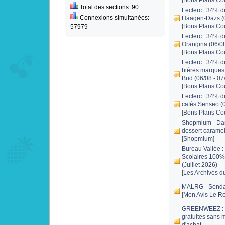
[
Bons Plans Co
Total des sections: 90
Leclerc : 34% d
Connexions simultanées:
Häagen-Dazs (0
[
Bons Plans Co
57979
Leclerc : 34% d
Orangina (06/08
[
Bons Plans Co
Leclerc : 34% d
bières marques 
Bud (06/08 - 07
[
Bons Plans Co
Leclerc : 34% d
cafés Senseo (0
[
Bons Plans Co
Shopmium - Da
dessert carame
[
Shopmium
]
Bureau Vallée :
Scolaires 100
(Juillet 2026)
[
Les Archives d
MALRG - Sond
[
Mon Avis Le Re
GREENWEEZ : 1
gratuites sans