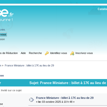
Catalo
crire
.
ssion
s de Réduction
Aide
Recherche
  Identifiez-vous
  Inscrivez-vous
m
»
France Miniature : billet à 17€ au lieu de 29
bas
r
Sujet: France Miniature : billet à 17€ au lieu de
Invité sur ce sujet
France Miniature : billet à 17€ au lieu de 29
«
le:
03 octobre 2025 à 10 h 48 »
ise