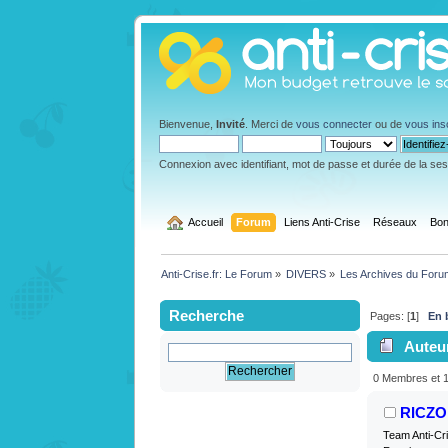
Bienvenue,
Invité
. Merci de
vous connecter
ou de
vous ins
Connexion avec identifiant, mot de passe et durée de la se
  Accueil
Forum
Liens Anti-Crise
Réseaux
Bon
Anti-Crise.fr: Le Forum
»
DIVERS
»
Les Archives du Foru
Recherche
Pages: [
1
]
En 
Auteu
0 Membres et 1 
RICZO
Team Anti-Cr