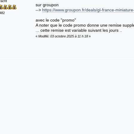
yacht
sur groupon
-->
https://www.groupon.fr/deals/gl-france-miniature
482
avec le code "promo"
A noter que le code promo donne une remise supple
... cette remise est variable suivant les jours ..
«
Modifié: 03 octobre 2025 à 11 h 18
»