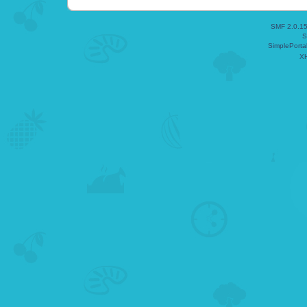
SMF 2.0.1
S
SimplePorta
X