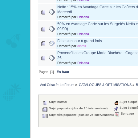
Netto : 15% en Avantage Carte sur les Goûters 
Mercredi
Démarré par
Drisana
50% en Avantage Carte sur les Surgelés Netto c
09/09)
Démarré par
Drisana
Faites un tour à grand frais
Démarré par
diamir
Provenc'Halles Groupe Marie Blachère : Cagett
2€
Démarré par
Drisana
Pages: [
1
]
En haut
Anti-Crise.fr: Le Forum
»
CATALOGUES & OPTIMISATIONS
»
B
Sujet normal
Sujet bloqué
Sujet épingl
Sujet populaire (plus de 15 interventions)
Sondage
Sujet très populaire (plus de 25 interventions)