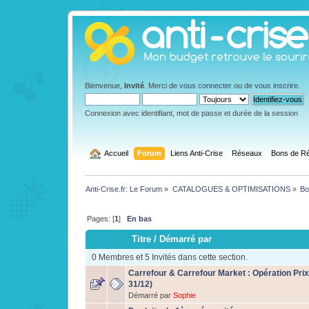
Bienvenue,
Invité
. Merci de
vous connecter
ou de
vous inscrire
.
Connexion avec identifiant, mot de passe et durée de la session
  Accueil
Forum
Liens Anti-Crise
Réseaux
Bons de Ré
Anti-Crise.fr: Le Forum
»
CATALOGUES & OPTIMISATIONS
»
Bo
Pages: [
1
]
En bas
Titre
/
Démarré par
0 Membres et 5 Invités dans cette section.
Carrefour & Carrefour Market : Opération Prix
31/12)
Démarré par
Sophie