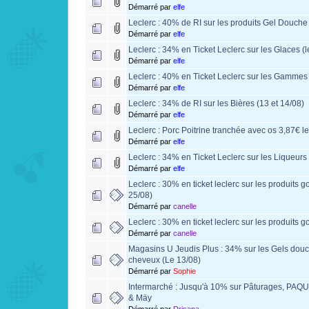
Démarré par
elfe
Leclerc : 40% de RI sur les produits Gel Douche 
Démarré par
elfe
Leclerc : 34% en Ticket Leclerc sur les Glaces (l
Démarré par
elfe
Leclerc : 40% en Ticket Leclerc sur les Gammes 
Démarré par
elfe
Leclerc : 34% de RI sur les Bières (13 et 14/08)
Démarré par
elfe
Leclerc : Porc Poitrine tranchée avec os 3,87€ l
Démarré par
elfe
Leclerc : 34% en Ticket Leclerc sur les Liqueurs
Démarré par
elfe
Leclerc : 30% en ticket leclerc sur les produits 
25/08)
Démarré par
canelle
Leclerc : 30% en ticket leclerc sur les produits 
Démarré par
canelle
Magasins U Jeudis Plus : 34% sur les Gels douc
cheveux (Le 13/08)
Démarré par
Sophie
Intermarché : Jusqu'à 10% sur Pâturages, PAQ
& Mäy
Démarré par
Drisana