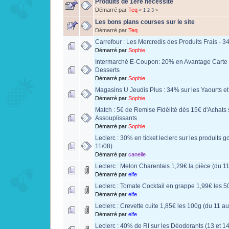
Produits de 1ère nécessité
Démarré par
Teq
«
1
2
3
»
Les bons plans courses sur le site
Démarré par
Teq
Carrefour : Les Mercredis des Produits Frais - 3
Démarré par
Sophie
Intermarché E-Coupon: 20% en Avantage Carte s
Desserts
Démarré par
Sophie
Magasins U Jeudis Plus : 34% sur les Yaourts et
Démarré par
Sophie
Match : 5€ de Remise Fidélité dès 15€ d'Achats 
Assouplissants
Démarré par
Sophie
Leclerc : 30% en ticket leclerc sur les produits 
11/08)
Démarré par
canelle
Leclerc : Melon Charentais 1,29€ la pièce (du 1
Démarré par
elfe
Leclerc : Tomate Cocktail en grappe 1,99€ les 5
Démarré par
elfe
Leclerc : Crevette cuite 1,85€ les 100g (du 11 a
Démarré par
elfe
Leclerc : 40% de RI sur les Déodorants (13 et 1