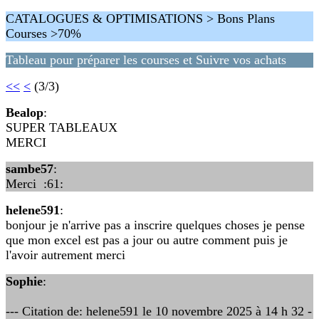
CATALOGUES & OPTIMISATIONS > Bons Plans
Courses >70%
Tableau pour préparer les courses et Suivre vos achats
<<
<
(3/3)
Bealop
:
SUPER TABLEAUX
MERCI
sambe57
:
Merci :61:
helene591
:
bonjour je n'arrive pas a inscrire quelques choses je pense
que mon excel est pas a jour ou autre comment puis je
l'avoir autrement merci
Sophie
:
--- Citation de: helene591 le 10 novembre 2025 à 14 h 32 -