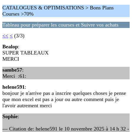
CATALOGUES & OPTIMISATIONS > Bons Plans
Courses >70%
Tableau pour préparer les courses et Suivre vos achats
<<
<
(3/3)
Bealop
:
SUPER TABLEAUX
MERCI
sambe57
:
Merci :61:
helene591
:
bonjour je n'arrive pas a inscrire quelques choses je pense
que mon excel est pas a jour ou autre comment puis je
l'avoir autrement merci
Sophie
:
--- Citation de: helene591 le 10 novembre 2025 à 14 h 32 -