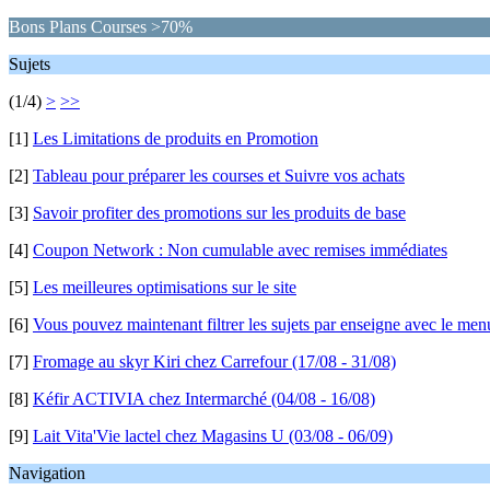
Bons Plans Courses >70%
Sujets
(1/4)
>
>>
[1]
Les Limitations de produits en Promotion
[2]
Tableau pour préparer les courses et Suivre vos achats
[3]
Savoir profiter des promotions sur les produits de base
[4]
Coupon Network : Non cumulable avec remises immédiates
[5]
Les meilleures optimisations sur le site
[6]
Vous pouvez maintenant filtrer les sujets par enseigne avec le men
[7]
Fromage au skyr Kiri chez Carrefour (17/08 - 31/08)
[8]
Kéfir ACTIVIA chez Intermarché (04/08 - 16/08)
[9]
Lait Vita'Vie lactel chez Magasins U (03/08 - 06/09)
Navigation