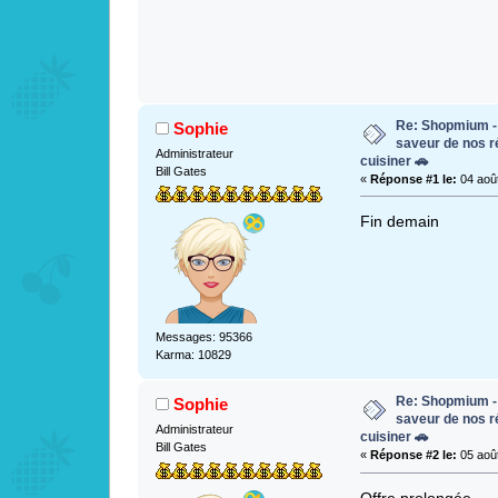
Re: Shopmium - 
Sophie
saveur de nos 
Administrateur
cuisiner 🚗
Bill Gates
«
Réponse #1 le:
04 août
Fin demain
Messages: 95366
Karma: 10829
Re: Shopmium - 
Sophie
saveur de nos 
Administrateur
cuisiner 🚗
Bill Gates
«
Réponse #2 le:
05 août