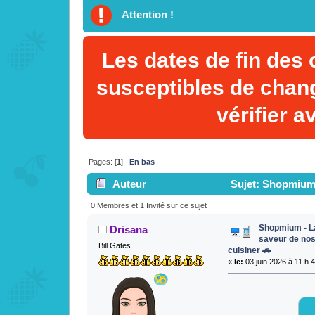
Attention !
Les dates de fin des 
susceptibles de chan
vérifier a
Pages: [
1
]
En bas
Auteur
Sujet: Shopmium 
à cuisiner 🚗 (Lu 728 fois)
0 Membres et 1 Invité sur ce sujet
Shopmium - La
Drisana
saveur de no
Bill Gates
cuisiner 🚗
«
le:
03 juin 2026 à 11 h 