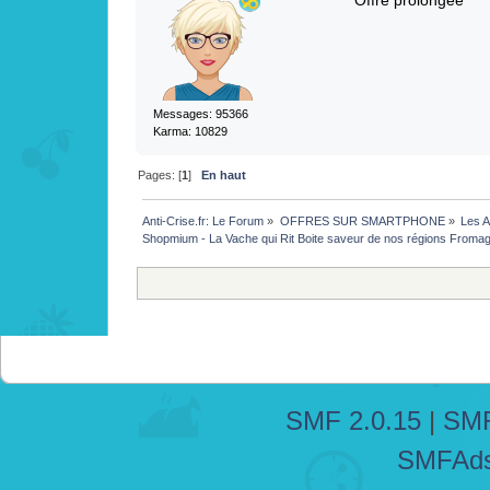
Offre prolongée
Messages: 95366
Karma: 10829
Pages: [
1
]
En haut
Anti-Crise.fr: Le Forum
»
OFFRES SUR SMARTPHONE
»
Les A
Shopmium - La Vache qui Rit Boite saveur de nos régions Fromage
SMF 2.0.15
|
SMF
SMFAd