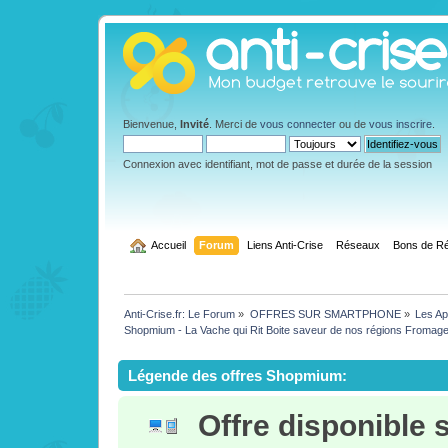
Bienvenue,
Invité
. Merci de
vous connecter
ou de
vous inscrire
.
Connexion avec identifiant, mot de passe et durée de la session
  Accueil
Forum
Liens Anti-Crise
Réseaux
Bons de Ré
Anti-Crise.fr: Le Forum
»
OFFRES SUR SMARTPHONE
»
Les App
Shopmium - La Vache qui Rit Boite saveur de nos régions Fromage 
Légende des offres Shopmium:
Offre disponible 