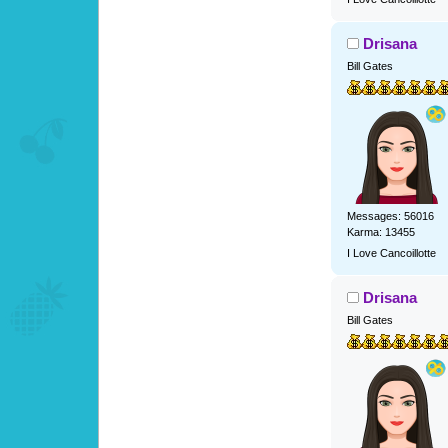
Drisana
Bill Gates
Messages: 56016
Karma: 13455
I Love Cancoillotte
Drisana
Bill Gates