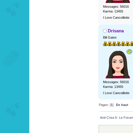
Messages: 56016
Karma: 13455
I Love Cancoillotte
Drisana
Bill Gates
Messages: 56016
Karma: 13455
I Love Cancoillotte
Pages: [
1
]
En haut
Anti-Crise.fr: Le Foru