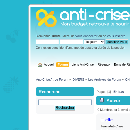
Bienvenue,
Invité
. Merci de
vous connecter
ou de
vous inscrire
.
Connexion avec identifiant, mot de passe et durée de la session
  Accueil
Forum
Liens Anti-Crise
Réseaux
Bons de Ré
Anti-Crise.fr: Le Forum
»
DIVERS
»
Les Archives du Forum
»
CN 
Recherche
Pages: [
1
]
En bas
Auteur
(Lu 2229 fois)
0 Membres et 1 Invité s
elfe
Team Anti-Crise