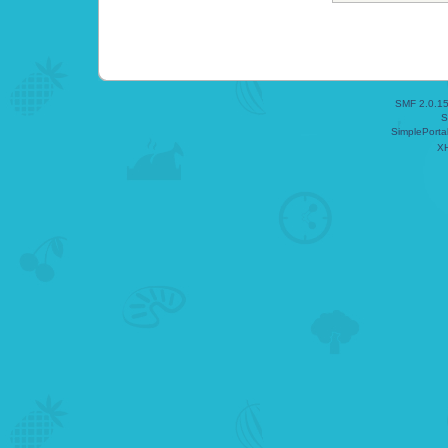
SMF 2.0.1
S
SimplePorta
X