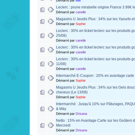
Démarré par
elfe
Leclerc : prune mirabelle origine France 3.99€ le
Démarré par
canelle
Magasins U Jeudis Plus : 34% sur les Yaourts et
Démarré par
Sophie
Leclerc : 30% en ticket leclerc sur les produits 
25/08)
Démarré par
canelle
Leclerc : 30% en ticket leclerc sur les produits 
Démarré par
canelle
Leclerc : 30% en ticket leclerc sur les produits 
11/08)
Démarré par
canelle
Intermarché E-Coupon : 20% en avantage carte 
Démarré par
Sophie
Magasins U Jeudis Plus : 34% sur les Gels douc
cheveux (Le 13/08)
Démarré par
Sophie
Intermarché : Jusqu'à 10% sur Pâturages, PAQ
& Mäy
Démarré par
Drisana
Netto : 15% en Avantage Carte sur les Goûters 
Mercredi
Démarré par
Drisana