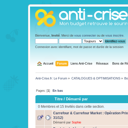
Bienvenue,
Invité
. Merci de
vous connecter
ou de
vous inscrire
.
Connexion avec identifiant, mot de passe et durée de la session
  Accueil
Forum
Liens Anti-Crise
Réseaux
Bons de Ré
Anti-Crise.fr: Le Forum
»
CATALOGUES & OPTIMISATIONS
»
Bo
Pages: [
1
]
En bas
Titre
/
Démarré par
0 Membres et 15 Invités dans cette section.
Carrefour & Carrefour Market : Opération Prix
31/12)
Démarré par
Sophie