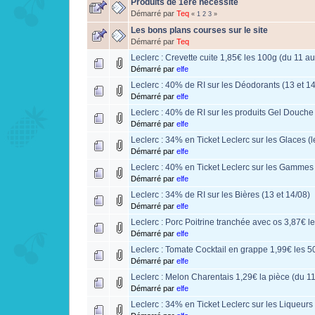
Produits de 1ère nécessité
Démarré par
Teq
«
1
2
3
»
Les bons plans courses sur le site
Démarré par
Teq
Leclerc : Crevette cuite 1,85€ les 100g (du 11 a
Démarré par
elfe
Leclerc : 40% de RI sur les Déodorants (13 et 1
Démarré par
elfe
Leclerc : 40% de RI sur les produits Gel Douche 
Démarré par
elfe
Leclerc : 34% en Ticket Leclerc sur les Glaces (l
Démarré par
elfe
Leclerc : 40% en Ticket Leclerc sur les Gammes 
Démarré par
elfe
Leclerc : 34% de RI sur les Bières (13 et 14/08)
Démarré par
elfe
Leclerc : Porc Poitrine tranchée avec os 3,87€ l
Démarré par
elfe
Leclerc : Tomate Cocktail en grappe 1,99€ les 5
Démarré par
elfe
Leclerc : Melon Charentais 1,29€ la pièce (du 1
Démarré par
elfe
Leclerc : 34% en Ticket Leclerc sur les Liqueurs