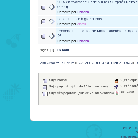
50% en Avantage Carte sur les Surgelés Netto c
09/09)
Démarré par
Drisana
Faites un tour à grand frais
Démarré par
diamir
Provenc'Halles Groupe Marie Blachère : Cagett
2€
Démarré par
Drisana
Pages: [
1
]
En haut
Anti-Crise.fr: Le Forum
»
CATALOGUES & OPTIMISATIONS
»
B
Sujet normal
Sujet bloqué
Sujet épingl
Sujet populaire (plus de 15 interventions)
Sondage
Sujet très populaire (plus de 25 interventions)
SMF 2.0.1
S
SimplePorta