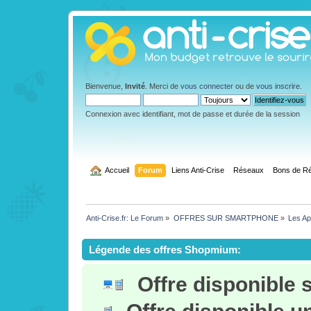
Bienvenue,
Invité
. Merci de
vous connecter
ou de
vous inscrire
.
Connexion avec identifiant, mot de passe et durée de la session
  Accueil
Forum
Liens Anti-Crise
Réseaux
Bons de Ré
Anti-Crise.fr: Le Forum
»
OFFRES SUR SMARTPHONE
»
Les App
Légende des offres Shopmium:
Offre disponible 
Offre disponible 