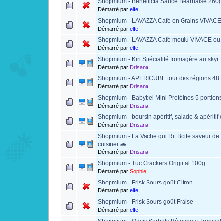
Shopmium - Bénédicta Sauce Béarnaise 260
Démarré par
elfe
Shopmium - LAVAZZA Café en Grains VIVAC
Démarré par
elfe
Shopmium - LAVAZZA Café moulu VIVACE o
Démarré par
elfe
Shopmium - Kiri Spécialité fromagère au skyr
Démarré par
Drisana
Shopmium - APERICUBE tour des régions 48 
Démarré par
Drisana
Shopmium - Babybel Mini Protéines 5 portions
Démarré par
Drisana
Shopmium - boursin apéritif, salade & apéritif 
Démarré par
Drisana
Shopmium - La Vache qui Rit Boite saveur de
cuisiner 🚗
Démarré par
Drisana
Shopmium - Tuc Crackers Original 100g
Démarré par
Sophie
Shopmium - Frisk Sours goût Citron
Démarré par
elfe
Shopmium - Frisk Sours goût Fraise
Démarré par
elfe
Shopmium - Oasis Sorbets Bâtonnets Tropica