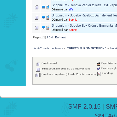
Shopmium - Renova Papier toilette TextilPapi
Démarré par
elfe
Shopmium - Sodebo RiceBox Dahl de lentille
Démarré par
Sophie
Shopmium - Sodebo Box Crémio Emmental M
Démarré par
Sophie
Pages: [
1
]
2
3
4
En haut
Anti-Crise.fr: Le Forum
»
OFFRES SUR SMARTPHONE
»
Les A
Sujet normal
Sujet bloqué
Sujet épingl
Sujet populaire (plus de 15 interventions)
Sondage
Sujet très populaire (plus de 25 interventions)
SMF 2.0.15
|
SMF
SMFAd