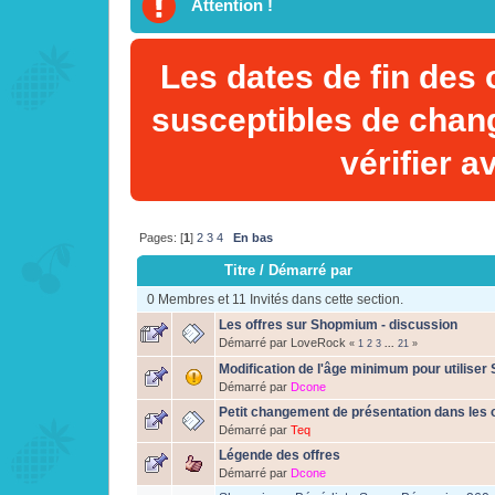
Attention !
Les dates de fin des 
susceptibles de chan
vérifier a
Pages: [
1
]
2
3
4
En bas
Titre
/
Démarré par
0 Membres et 11 Invités dans cette section.
Les offres sur Shopmium - discussion
Démarré par LoveRock
«
1
2
3
...
21
»
Modification de l'âge minimum pour utilise
Démarré par
Dcone
Petit changement de présentation dans les 
Démarré par
Teq
Légende des offres
Démarré par
Dcone