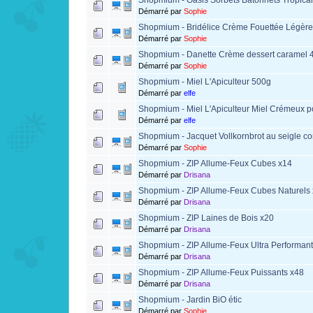
Démarré par
Sophie
Shopmium - Bridélice Crème Fouettée Légèr
Démarré par
Sophie
Shopmium - Danette Crème dessert caramel 
Démarré par
Sophie
Shopmium - Miel L'Apiculteur 500g
Démarré par
elfe
Shopmium - Miel L'Apiculteur Miel Crémeux po
Démarré par
elfe
Shopmium - Jacquet Vollkornbrot au seigle c
Démarré par
Sophie
Shopmium - ZIP Allume-Feux Cubes x14
Démarré par
Drisana
Shopmium - ZIP Allume-Feux Cubes Naturels
Démarré par
Drisana
Shopmium - ZIP Laines de Bois x20
Démarré par
Drisana
Shopmium - ZIP Allume-Feux Ultra Performant
Démarré par
Drisana
Shopmium - ZIP Allume-Feux Puissants x48
Démarré par
Drisana
Shopmium - Jardin BiO étic
Démarré par
Sophie