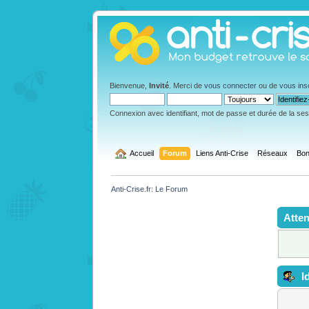
Bienvenue,
Invité
. Merci de
vous connecter
ou de
vous ins
Connexion avec identifiant, mot de passe et durée de la se
  Accueil
Forum
Liens Anti-Crise
Réseaux
Bon
Anti-Crise.fr: Le Forum
Atten
Id