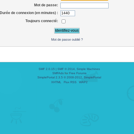
Mot de passe:
Durée de connexion (en minutes) :
Toujours connecté:
Mot de passe oublié ?
SMF 2.0.15
|
SMF © 2014
,
Simple Machines
SMFAds
for
Free Forums
SimplePortal 2.3.5 © 2008-2012, SimplePortal
XHTML
Flux RSS
WAP2