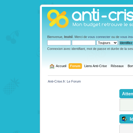
Bienvenue,
Invité
. Merci de
vous connecter
ou de
vous ins
Connexion avec identifiant, mot de passe et durée de la se
  Accueil
Forum
Liens Anti-Crise
Réseaux
Bon
Anti-Crise.fr: Le Forum
Atten
Id