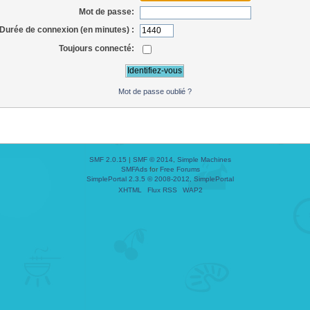
Mot de passe:
Durée de connexion (en minutes) :
Toujours connecté:
Mot de passe oublié ?
SMF 2.0.15
|
SMF © 2014
,
Simple Machines
SMFAds
for
Free Forums
SimplePortal 2.3.5 © 2008-2012, SimplePortal
XHTML
Flux RSS
WAP2