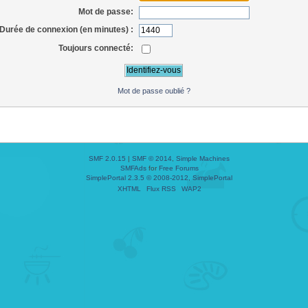
Mot de passe:
Durée de connexion (en minutes) :
Toujours connecté:
Mot de passe oublié ?
SMF 2.0.15
|
SMF © 2014
,
Simple Machines
SMFAds
for
Free Forums
SimplePortal 2.3.5 © 2008-2012, SimplePortal
XHTML
Flux RSS
WAP2