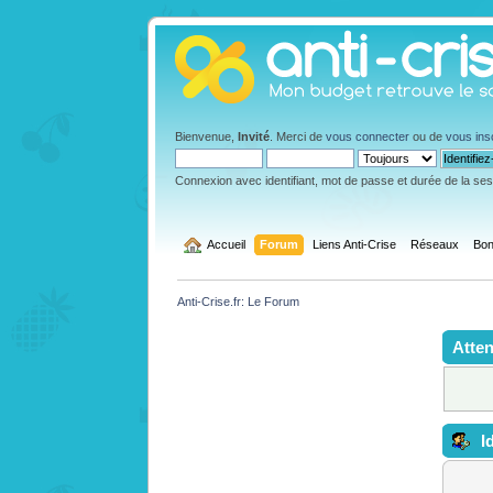
Bienvenue,
Invité
. Merci de
vous connecter
ou de
vous ins
Connexion avec identifiant, mot de passe et durée de la se
  Accueil
Forum
Liens Anti-Crise
Réseaux
Bon
Anti-Crise.fr: Le Forum
Atten
Id