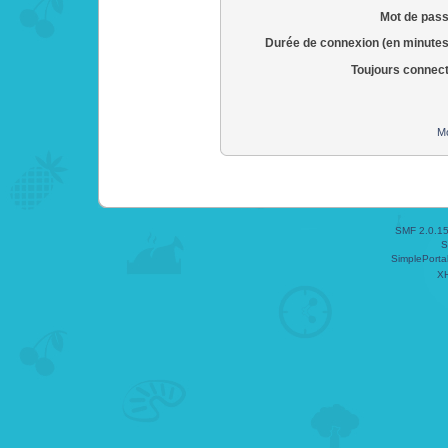
Mot de pass
Durée de connexion (en minutes
Toujours connec
Mo
SMF 2.0.1
S
SimplePorta
X