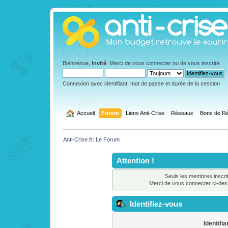
Bienvenue,
Invité
. Merci de
vous connecter
ou de
vous inscrire
.
Connexion avec identifiant, mot de passe et durée de la session
  Accueil
Forum
Liens Anti-Crise
Réseaux
Bons de Ré
Anti-Crise.fr: Le Forum
Attention !
Seuls les membres inscrit
Merci de vous connecter ci-de
Identifiez-vous
Identifia