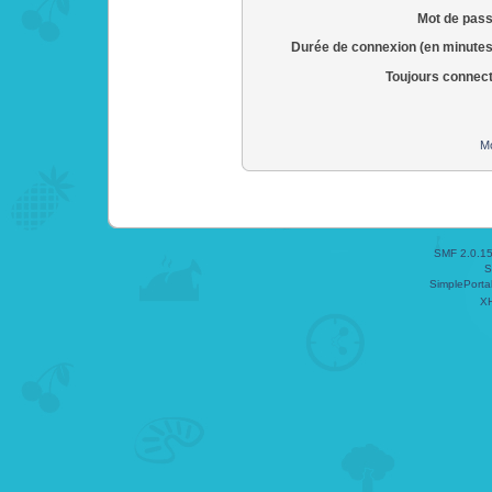
Mot de pass
Durée de connexion (en minutes
Toujours connec
Mo
SMF 2.0.1
S
SimplePorta
X