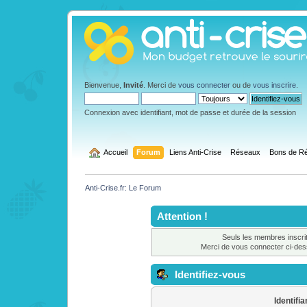
Bienvenue,
Invité
. Merci de
vous connecter
ou de
vous inscrire
.
Connexion avec identifiant, mot de passe et durée de la session
  Accueil
Forum
Liens Anti-Crise
Réseaux
Bons de Ré
Anti-Crise.fr: Le Forum
Attention !
Seuls les membres inscrit
Merci de vous connecter ci-de
Identifiez-vous
Identifia