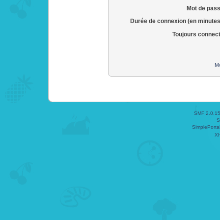
Mot de pass
Durée de connexion (en minutes
Toujours connec
Mo
SMF 2.0.1
S
SimplePorta
X