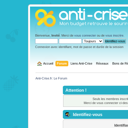
Bienvenue,
Invité
. Merci de
vous connecter
ou de
vous inscrire
.
Connexion avec identifiant, mot de passe et durée de la session
  Accueil
Forum
Liens Anti-Crise
Réseaux
Bons de Ré
Anti-Crise.fr: Le Forum
Attention !
Seuls les membres inscrit
Merci de vous connecter ci-de
Identifiez-vous
Identifia