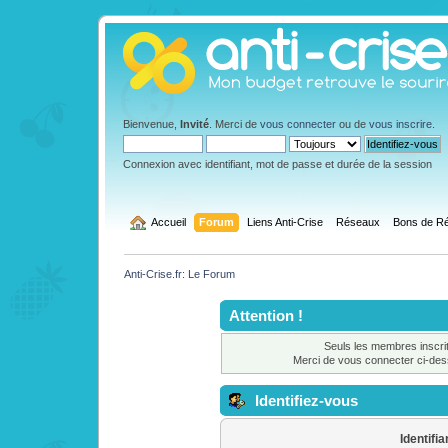
Bienvenue,
Invité
. Merci de
vous connecter
ou de
vous inscrire
.
Connexion avec identifiant, mot de passe et durée de la session
  Accueil
Forum
Liens Anti-Crise
Réseaux
Bons de Ré
Anti-Crise.fr: Le Forum
Attention !
Seuls les membres inscrit
Merci de vous connecter ci-de
Identifiez-vous
Identifia