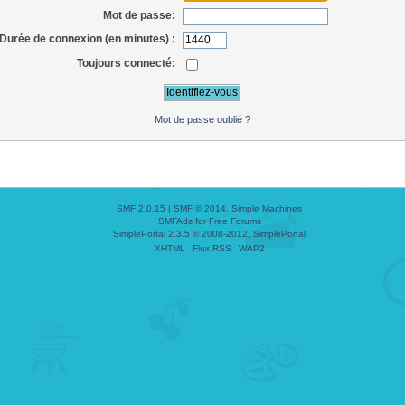
Mot de passe:
Durée de connexion (en minutes) :
Toujours connecté:
Mot de passe oublié ?
SMF 2.0.15
|
SMF © 2014
,
Simple Machines
SMFAds
for
Free Forums
SimplePortal 2.3.5 © 2008-2012, SimplePortal
XHTML
Flux RSS
WAP2