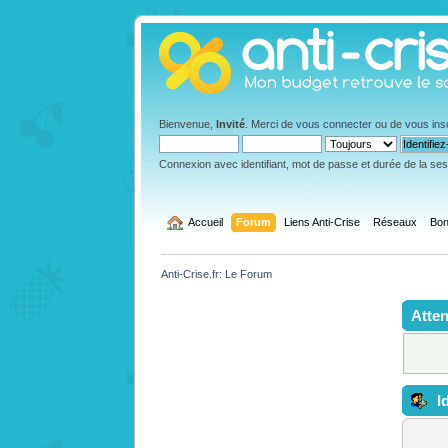
Bienvenue,
Invité
. Merci de
vous connecter
ou de
vous ins
Connexion avec identifiant, mot de passe et durée de la se
  Accueil
Forum
Liens Anti-Crise
Réseaux
Bon
Anti-Crise.fr: Le Forum
Atten
Id