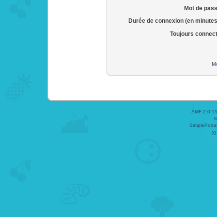
Mot de pass
Durée de connexion (en minutes
Toujours connec
Mo
SMF 2.0.1
S
SimplePorta
X