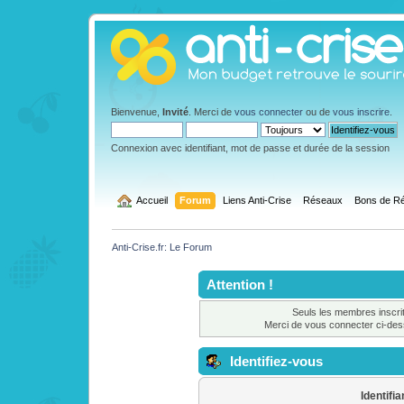
Bienvenue,
Invité
. Merci de
vous connecter
ou de
vous inscrire
.
Connexion avec identifiant, mot de passe et durée de la session
  Accueil
Forum
Liens Anti-Crise
Réseaux
Bons de Ré
Anti-Crise.fr: Le Forum
Attention !
Seuls les membres inscrit
Merci de vous connecter ci-de
Identifiez-vous
Identifia