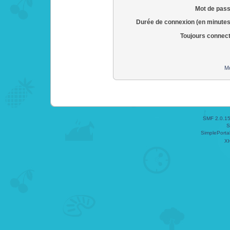
Mot de pass
Durée de connexion (en minutes
Toujours connec
Mo
SMF 2.0.1
S
SimplePorta
X