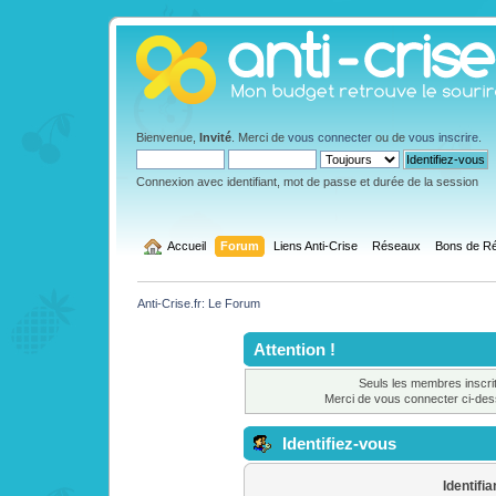
Bienvenue,
Invité
. Merci de
vous connecter
ou de
vous inscrire
.
Connexion avec identifiant, mot de passe et durée de la session
  Accueil
Forum
Liens Anti-Crise
Réseaux
Bons de Ré
Anti-Crise.fr: Le Forum
Attention !
Seuls les membres inscrit
Merci de vous connecter ci-de
Identifiez-vous
Identifia