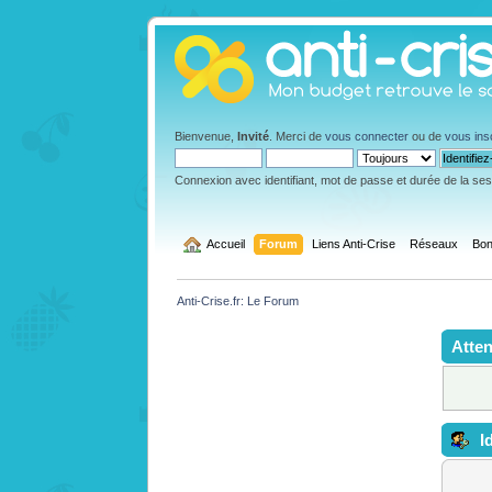
Bienvenue,
Invité
. Merci de
vous connecter
ou de
vous ins
Connexion avec identifiant, mot de passe et durée de la se
  Accueil
Forum
Liens Anti-Crise
Réseaux
Bon
Anti-Crise.fr: Le Forum
Atten
Id