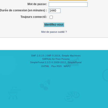
Mot de passe:
Durée de connexion (en minutes) :
Toujours connecté:
Mot de passe oublié ?
SMF 2.0.15
|
SMF © 2014
,
Simple Machines
SMFAds
for
Free Forums
SimplePortal 2.3.5 © 2008-2012, SimplePortal
XHTML
Flux RSS
WAP2