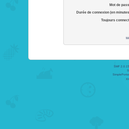
Mot de pass
Durée de connexion (en minutes
Toujours connec
Mo
SMF 2.0.1
S
SimplePorta
X