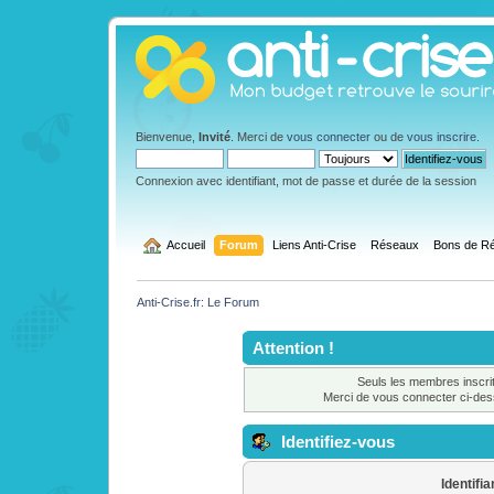
Bienvenue,
Invité
. Merci de
vous connecter
ou de
vous inscrire
.
Connexion avec identifiant, mot de passe et durée de la session
  Accueil
Forum
Liens Anti-Crise
Réseaux
Bons de Ré
Anti-Crise.fr: Le Forum
Attention !
Seuls les membres inscrit
Merci de vous connecter ci-de
Identifiez-vous
Identifia