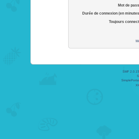
Mot de pass
Durée de connexion (en minutes
Toujours connec
Mo
SMF 2.0.1
S
SimplePorta
X