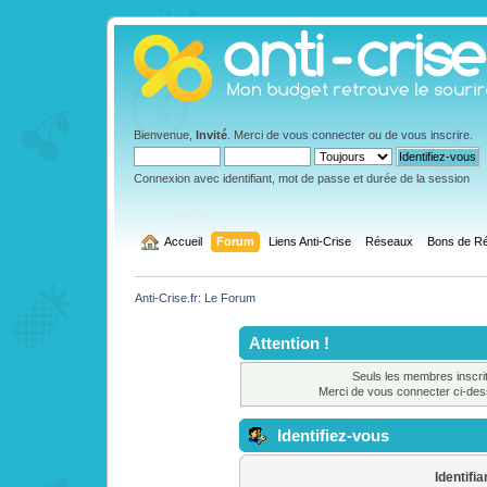
Bienvenue,
Invité
. Merci de
vous connecter
ou de
vous inscrire
.
Connexion avec identifiant, mot de passe et durée de la session
  Accueil
Forum
Liens Anti-Crise
Réseaux
Bons de Ré
Anti-Crise.fr: Le Forum
Attention !
Seuls les membres inscrit
Merci de vous connecter ci-de
Identifiez-vous
Identifia