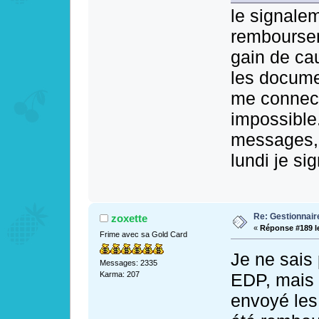
le signalem
remboursem
gain de cau
les docume
me connect
impossible.
messages, 
lundi je sig
Re: Gestionnai
zoxette
«
Réponse #189 l
Frime avec sa Gold Card
Je ne sais 
Messages: 2335
EDP, mais c
Karma: 207
envoyé les