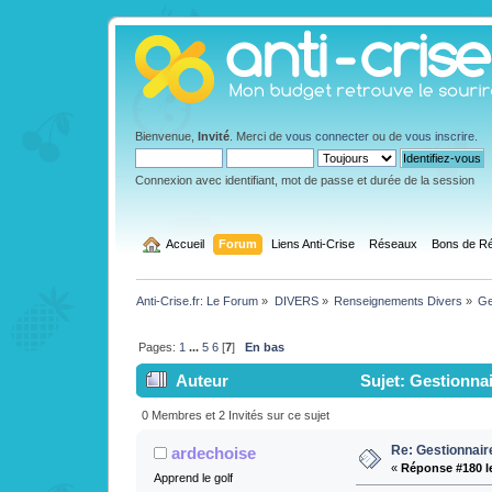
Bienvenue,
Invité
. Merci de
vous connecter
ou de
vous inscrire
.
Connexion avec identifiant, mot de passe et durée de la session
  Accueil
Forum
Liens Anti-Crise
Réseaux
Bons de Ré
Anti-Crise.fr: Le Forum
»
DIVERS
»
Renseignements Divers
»
Ge
Pages:
1
...
5
6
[
7
]
En bas
Auteur
Sujet: Gestionna
0 Membres et 2 Invités sur ce sujet
Re: Gestionnai
ardechoise
«
Réponse #180 l
Apprend le golf