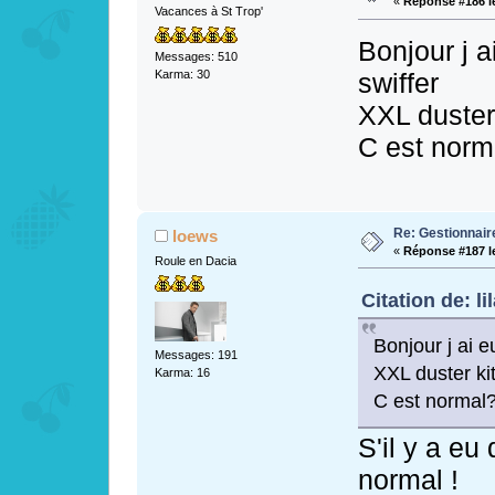
«
Réponse #186 l
Vacances à St Trop'
Bonjour j a
Messages: 510
swiffer
Karma: 30
XXL duster 
C est norm
Re: Gestionnai
loews
«
Réponse #187 l
Roule en Dacia
Citation de: li
Bonjour j ai e
Messages: 191
XXL duster ki
Karma: 16
C est normal
S'il y a eu
normal !