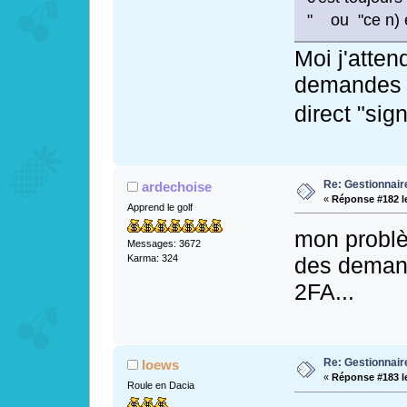
" ou "ce n) es
Moi j'atten
demandes m
direct "si
Re: Gestionnai
ardechoise
«
Réponse #182 l
Apprend le golf
mon problè
Messages: 3672
des demand
Karma: 324
2FA...
Re: Gestionnai
loews
«
Réponse #183 l
Roule en Dacia