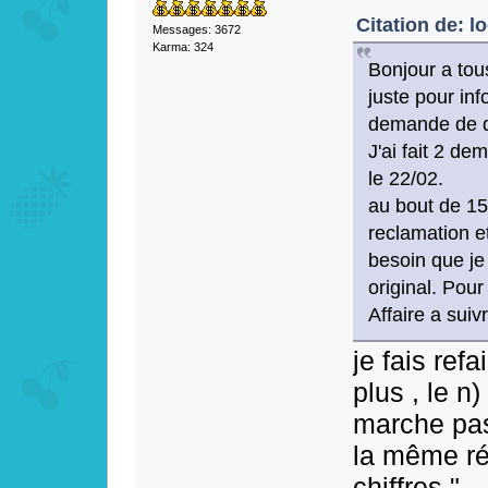
Citation de: l
Messages: 3672
Karma: 324
Bonjour a tou
juste pour inf
demande de 
J'ai fait 2 de
le 22/02.
au bout de 15 
reclamation et
besoin que je
original. Pour
Affaire a suivr
je fais ref
plus , le n)
marche pas,
la même rép
chiffres " 