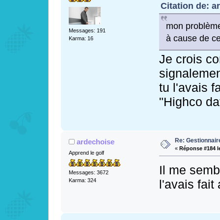
Citation de: a
mon problème
Messages: 191
à cause de cet
Karma: 16
Je crois co
signalement
tu l'avais 
"Highco dat
Re: Gestionnai
ardechoise
«
Réponse #184 l
Apprend le golf
Il me semb
Messages: 3672
l'avais fait 
Karma: 324