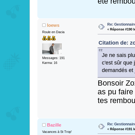
été rembour
Re: Gestionnai
loews
«
Réponse #190 l
Roule en Dacia
Citation de: z
Je ne sais pl
Messages: 191
c'est sûr que
Karma: 16
demandés et j
Bonsoir Zox
as pu faire
tes rembou
Re: Gestionnai
Bazille
«
Réponse #191 l
Vacances à St Trop'