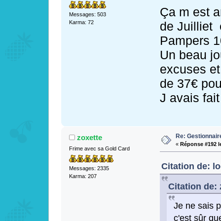
Ça m est a
Messages: 503
de Juilliet
Karma: 72
Pampers 10
Un beau jo
excuses et
de 37€ po
J avais fai
Re: Gestionnai
zoxette
«
Réponse #192 l
Frime avec sa Gold Card
Citation de: l
Messages: 2335
Karma: 207
Citation de:
Je ne sais p
c'est sûr qu