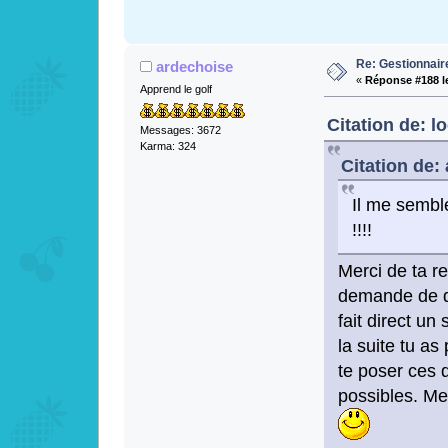
Re: Gestionnai
ardechoise
«
Réponse #188 l
Apprend le golf
Citation de: l
Messages: 3672
Karma: 324
Citation de:
Il me semble
!!!!
Merci de ta re
demande de do
fait direct un
la suite tu a
te poser ces q
possibles. Me