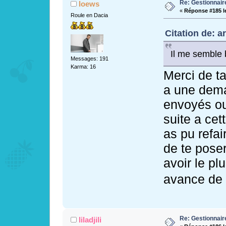
Re: Gestionnai
loews
«
Réponse #185 l
Roule en Dacia
Citation de: a
Il me semble b
Messages: 191
Karma: 16
Merci de ta
a une dema
envoyés ou 
suite a cet
as pu refa
de te poser
avoir le pl
avance de
Re: Gestionnai
liladjili