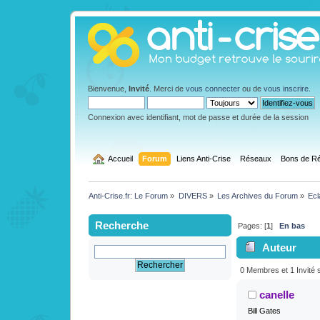
Bienvenue,
Invité
. Merci de
vous connecter
ou de
vous inscrire
.
Connexion avec identifiant, mot de passe et durée de la session
  Accueil
Forum
Liens Anti-Crise
Réseaux
Bons de Ré
Anti-Crise.fr: Le Forum
»
DIVERS
»
Les Archives du Forum
»
Ecl
Recherche
Pages: [
1
]
En bas
Auteur
Soie (13/07) (L
0 Membres et 1 Invité s
canelle
Bill Gates