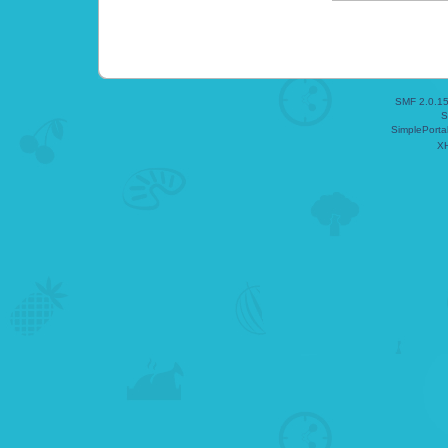
SMF 2.0.1
S
SimplePorta
X