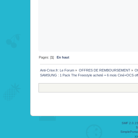
Pages: [
1
]
En haut
Anti-Crise.fr: Le Forum
»
OFFRES DE REMBOURSEMENT
»
Of
SAMSUNG : 1 Pack The Freestyle acheté = 6 mois Ciné+OCS off
SMF 2.0.1
S
SimplePorta
X