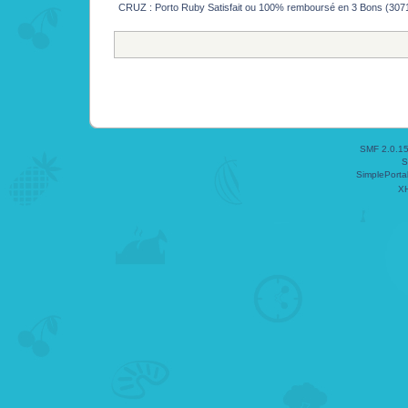
CRUZ : Porto Ruby Satisfait ou 100% remboursé en 3 Bons (307
SMF 2.0.1
S
SimplePorta
X