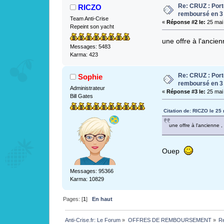
Re: CRUZ : Port
RICZO
remboursé en 3
Team Anti-Crise
«
Réponse #2 le:
25 mai 
Repeint son yacht
une offre à l'ancienn
Messages: 5483
Karma: 423
Re: CRUZ : Port
Sophie
remboursé en 3
Administrateur
«
Réponse #3 le:
25 mai 
Bill Gates
Citation de: RICZO le 25
une offre à l'ancienne , i
Ouep
Messages: 95366
Karma: 10829
Pages: [
1
]
En haut
Anti-Crise.fr: Le Forum
»
OFFRES DE REMBOURSEMENT
»
Re