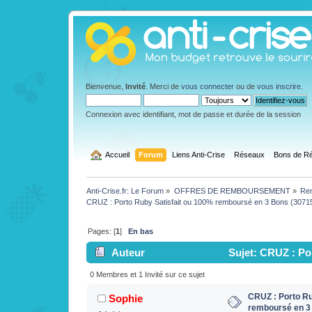
Bienvenue,
Invité
. Merci de
vous connecter
ou de
vous inscrire
.
Connexion avec identifiant, mot de passe et durée de la session
  Accueil
Forum
Liens Anti-Crise
Réseaux
Bons de Ré
Anti-Crise.fr: Le Forum
»
OFFRES DE REMBOURSEMENT
»
Rem
CRUZ : Porto Ruby Satisfait ou 100% remboursé en 3 Bons (3071
Pages: [
1
]
En bas
Auteur
Sujet: CRUZ : Po
(Lu 2431 fois)
0 Membres et 1 Invité sur ce sujet
CRUZ : Porto Ru
Sophie
remboursé en 3