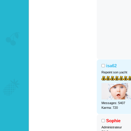
isa62
Repeint son yacht
Messages: 5407
Karma: 720
Sophie
Administrateur