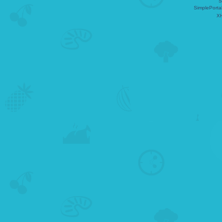
S
SimplePorta
X