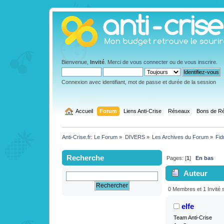
Bienvenue,
Invité
. Merci de
vous connecter
ou de
vous inscrire
.
Connexion avec identifiant, mot de passe et durée de la session
  Accueil
Forum
Liens Anti-Crise
Réseaux
Bons de Ré
Anti-Crise.fr: Le Forum
»
DIVERS
»
Les Archives du Forum
»
Fid
Recherche
Pages: [
1
]
En bas
Auteur
(Lu 3470 fois)
0 Membres et 1 Invité s
elfe
Team Anti-Crise