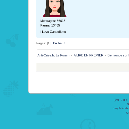
Messages: 56016
Karma: 13455
I Love Cancoillotte
Pages: [
1
]
En haut
Anti-Crise.fr: Le Forum
»
A LIRE EN PREMIER
»
Bienvenue sur l
SMF 2.0.1
S
SimplePorta
X