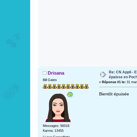
Re: CN Appli - E
Drisana
épaisse en Poc
Bill Gates
«
Réponse #1 le:
31 mars
Bientôt épuisée
Messages: 56016
Karma: 13455