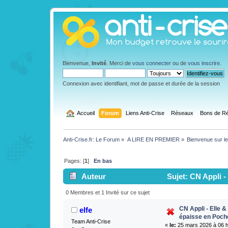
Bienvenue,
Invité
. Merci de
vous connecter
ou de
vous inscrire
.
Connexion avec identifiant, mot de passe et durée de la session
  Accueil
Forum
Liens Anti-Crise
Réseaux
Bons de Ré
Anti-Crise.fr: Le Forum
»
A LIRE EN PREMIER
»
Bienvenue sur le
Pages: [
1
]
En bas
Auteur
Sujet: CN Appli -
fois)
0 Membres et 1 Invité sur ce sujet
CN Appli - Elle 
elfe
épaisse en Poch
Team Anti-Crise
«
le:
25 mars 2026 à 06 h