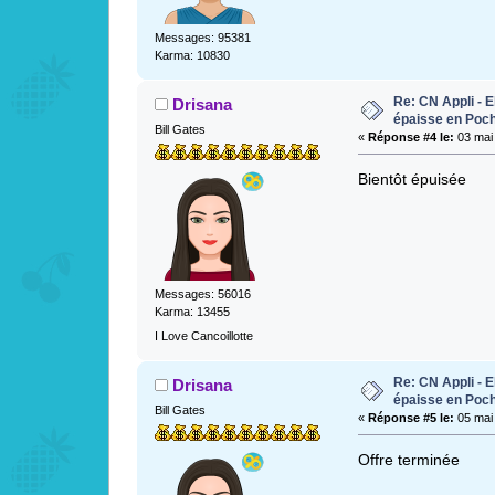
Messages: 95381
Karma: 10830
Re: CN Appli - E
Drisana
épaisse en Poc
Bill Gates
«
Réponse #4 le:
03 mai 
Bientôt épuisée
Messages: 56016
Karma: 13455
I Love Cancoillotte
Re: CN Appli - E
Drisana
épaisse en Poc
Bill Gates
«
Réponse #5 le:
05 mai 
Offre terminée