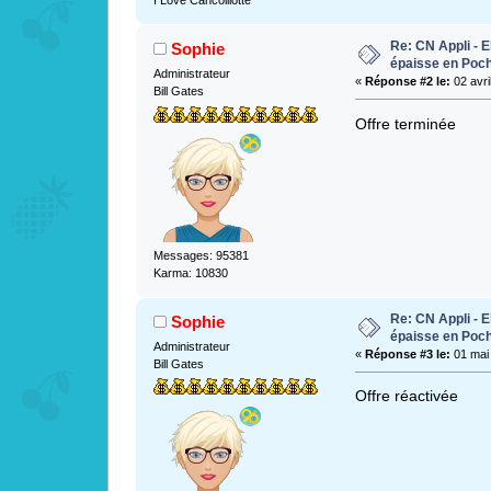
I Love Cancoillotte
Re: CN Appli - E
Sophie
épaisse en Poc
Administrateur
«
Réponse #2 le:
02 avri
Bill Gates
Offre terminée
Messages: 95381
Karma: 10830
Re: CN Appli - E
Sophie
épaisse en Poc
Administrateur
«
Réponse #3 le:
01 mai 
Bill Gates
Offre réactivée