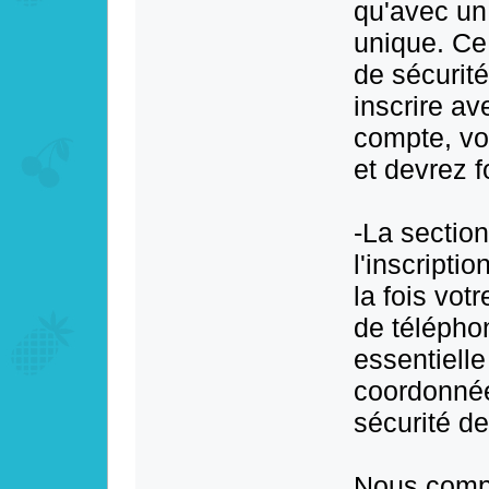
qu'avec un
unique. Ce
de sécurit
inscrire av
compte, vo
et devrez f
-La section
l'inscripti
la fois vot
de télépho
essentiell
coordonnée
sécurité d
Nous compr