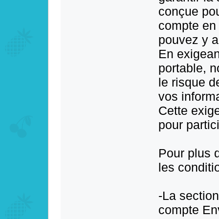
conçue pour
compte en 
pouvez y a
En exigean
portable, 
le risque d
vos inform
Cette exig
pour partic
Pour plus 
les condit
-La sectio
compte Env