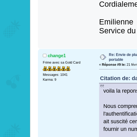
Cordialeme
Emilienne
Service d
Re: Envie de pl
change1
portable
Frime avec sa Gold Card
«
Réponse #9 le:
21 févr
Messages: 1041
Citation de: d
Karma: 9
voila la repon
Nous compren
l'authentifica
ait suscité ce
fournir un nu