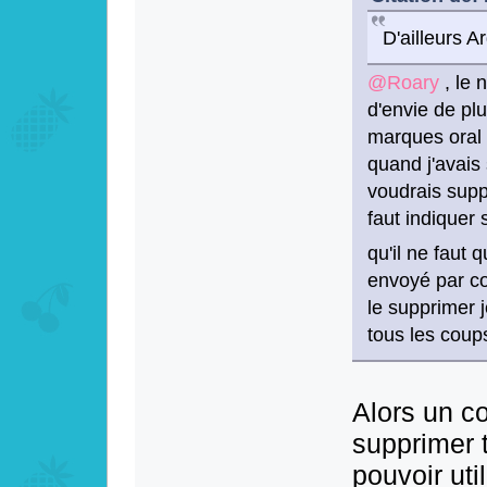
D'ailleurs A
@Roary
, le n
d'envie de pl
marques oral b
quand j'avais
voudrais supp
faut indiquer 
qu'il ne faut 
envoyé par co
le supprimer 
tous les coups
Alors un co
supprimer 
pouvoir uti