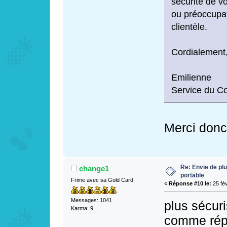
sécurité de v
ou préoccupat
clientèle.
Cordialement
Emilienne
Service du C
Merci donc
Re: Envie de pl
change1
portable
Frime avec sa Gold Card
«
Réponse #10 le:
25 fév
Messages: 1041
plus sécuri
Karma: 9
comme répo