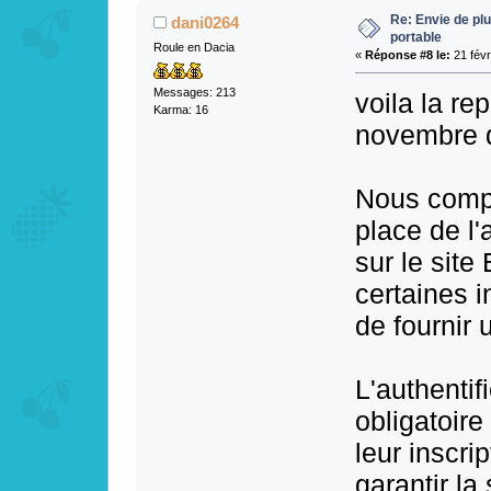
Re: Envie de pl
dani0264
portable
Roule en Dacia
«
Réponse #8 le:
21 févr
Messages: 213
voila la re
Karma: 16
novembre d
Nous compr
place de l'
sur le site
certaines i
de fournir
L'authentif
obligatoire
leur inscri
garantir la