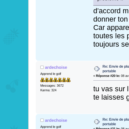
d'accord m
donner ton
Car appare
toutes les
toujours s
Re: Envie de pl
ardechoise
portable
Apprend le golf
«
Réponse #20 le:
08 avr
Messages: 3672
tu vas sur 
Karma: 324
te laisses 
Re: Envie de pl
ardechoise
portable
Apprend le golf
«
Réponse #21 le:
08 avr