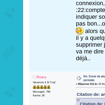
connexion,
:22:compte 
indiquer so
pas bon...o
alors qu
il y a quel
supprimer j
va me dire 
déjà..
Re: Envie de pl
Roary
portable
Vacances à St Trop'
«
Réponse #12 le:
25 fév
Messages: 786
Citation de: a
Karma: 38
Citation de: 