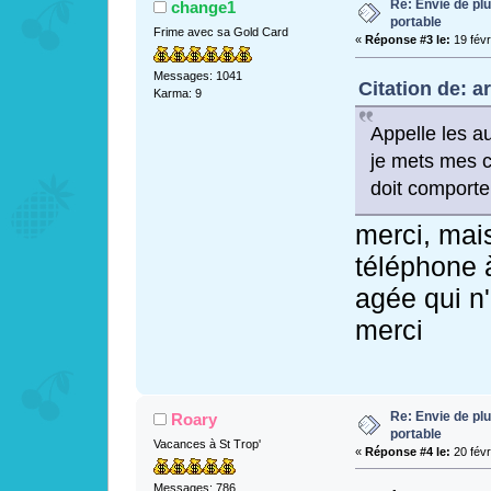
Re: Envie de pl
change1
portable
Frime avec sa Gold Card
«
Réponse #3 le:
19 févr
Messages: 1041
Citation de: a
Karma: 9
Appelle les a
je mets mes c
doit comporter
merci, mai
téléphone 
agée qui n'
merci
Re: Envie de pl
Roary
portable
Vacances à St Trop'
«
Réponse #4 le:
20 févr
Messages: 786