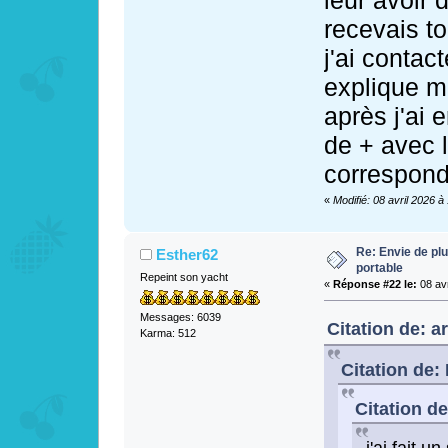
recevais t
j'ai contac
explique m
après j'ai 
de + avec 
correspond
«
Modifié: 08 avril 2026 à
Re: Envie de pl
Esther62
portable
Repeint son yacht
«
Réponse #22 le:
08 avr
Messages: 6039
Citation de: a
Karma: 512
Citation de: 
Citation de
j'ai fait u