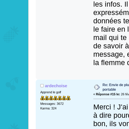
les infos. 
expresséme
données te
le faire en
mail qui te 
de savoir 
message, et
la flemme d
Re: Envie de pl
ardechoise
portable
Apprend le golf
«
Réponse #15 le:
26 fév
Messages: 3672
Merci ! J'
Karma: 324
à dire pou
bon, ils vo