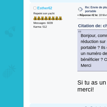
Re: Envie de pl
Esther62
portable
Repeint son yacht
«
Réponse #2 le:
18 févr
Messages: 6039
Citation de: c
Karma: 512
Bonjour, comm
réduction sur
portable ? Il
un numéro de
bénéficier ? 
Merci
Si tu as un
merci!