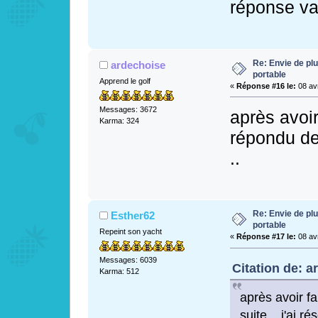
réponse val
Re: Envie de pl
ardechoise
portable
Apprend le golf
«
Réponse #16 le:
08 avr
Messages: 3672
après avoir
Karma: 324
répondu de 
..
Re: Envie de pl
Esther62
portable
Repeint son yacht
«
Réponse #17 le:
08 avr
Messages: 6039
Citation de: a
Karma: 512
après avoir fa
suite....j'ai 