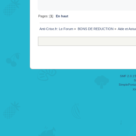
Pages: [
1
]
En haut
Anti-Crise.fr: Le Forum
»
BONS DE REDUCTION
»
Aide et Astu
SMF 2.0.1
S
SimplePorta
X