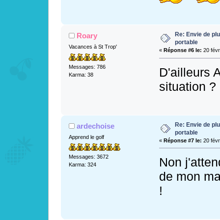
Re: Envie de pl
Roary
portable
Vacances à St Trop'
«
Réponse #6 le:
20 févr
Messages: 786
D'ailleurs 
Karma: 38
situation ?
Re: Envie de pl
ardechoise
portable
Apprend le golf
«
Réponse #7 le:
20 févr
Messages: 3672
Non j'atten
Karma: 324
de mon mari
!