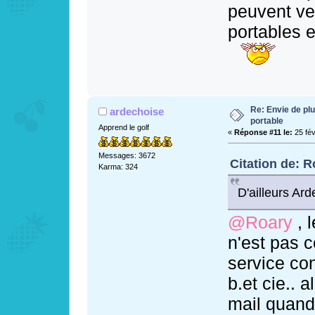
peuvent ve
portables e
Re: Envie de pl
ardechoise
portable
Apprend le golf
«
Réponse #11 le:
25 fév
Messages: 3672
Citation de: R
Karma: 324
D'ailleurs Ard
@Roary
, l
n'est pas c
service co
b.et cie.. 
mail quand