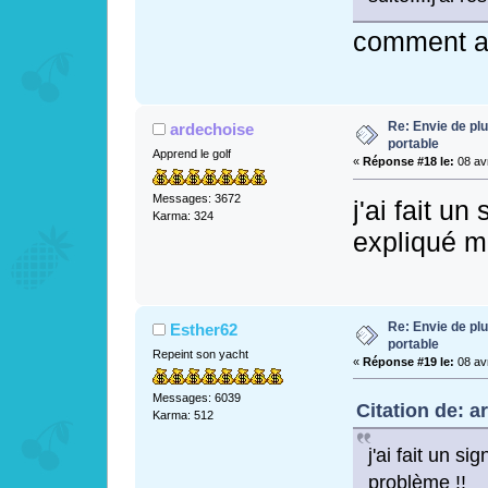
comment as
Re: Envie de pl
ardechoise
portable
Apprend le golf
«
Réponse #18 le:
08 avr
Messages: 3672
j'ai fait u
Karma: 324
expliqué m
Re: Envie de pl
Esther62
portable
Repeint son yacht
«
Réponse #19 le:
08 avr
Messages: 6039
Citation de: a
Karma: 512
j'ai fait un s
problème !!