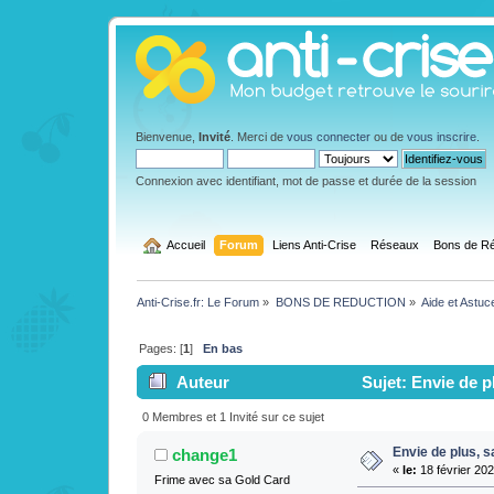
Bienvenue,
Invité
. Merci de
vous connecter
ou de
vous inscrire
.
Connexion avec identifiant, mot de passe et durée de la session
  Accueil
Forum
Liens Anti-Crise
Réseaux
Bons de Ré
Anti-Crise.fr: Le Forum
»
BONS DE REDUCTION
»
Aide et Astuc
Pages: [
1
]
En bas
Auteur
Sujet: Envie de p
0 Membres et 1 Invité sur ce sujet
Envie de plus, 
change1
«
le:
18 février 202
Frime avec sa Gold Card