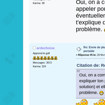
Oui, on a c
Karma: 38
appeler po
éventuellem
t'explique 
problème.
Re: Envie de pl
ardechoise
portable
Apprend le golf
«
Réponse #5 le:
20 févr
Messages: 3672
Citation de: R
Karma: 324
Oui, on a comp
expliquer ton
solution) et e
problème.