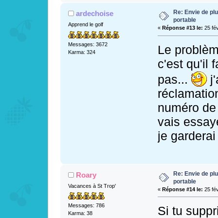
Re: Envie de pl
ardechoise
portable
Apprend le golf
«
Réponse #13 le:
25 fév
Messages: 3672
Le problèm
Karma: 324
c'est qu'il
pas...
j'
réclamation
numéro de l'
vais essay
je garderai
Re: Envie de pl
Roary
portable
Vacances à St Trop'
«
Réponse #14 le:
25 fév
Messages: 786
Si tu suppr
Karma: 38