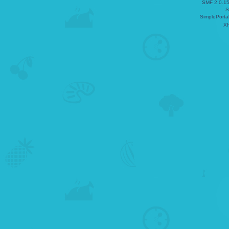
SMF 2.0.1
S
SimplePorta
X