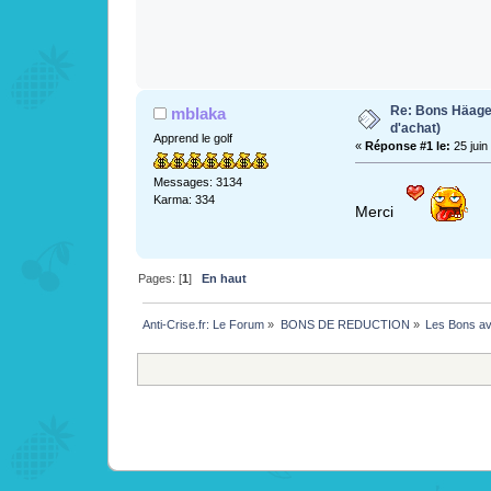
Re: Bons Häagen
mblaka
d'achat)
Apprend le golf
«
Réponse #1 le:
25 juin
Messages: 3134
Karma: 334
Merci
Pages: [
1
]
En haut
Anti-Crise.fr: Le Forum
»
BONS DE REDUCTION
»
Les Bons av