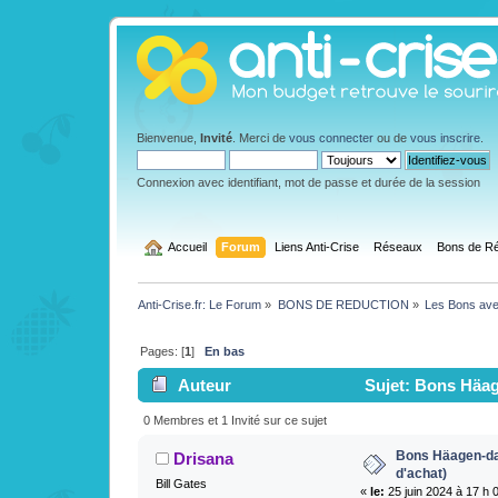
Bienvenue,
Invité
. Merci de
vous connecter
ou de
vous inscrire
.
Connexion avec identifiant, mot de passe et durée de la session
  Accueil
Forum
Liens Anti-Crise
Réseaux
Bons de Ré
Anti-Crise.fr: Le Forum
»
BONS DE REDUCTION
»
Les Bons ave
Pages: [
1
]
En bas
Auteur
Sujet: Bons Häage
0 Membres et 1 Invité sur ce sujet
Bons Häagen-daz
Drisana
d'achat)
Bill Gates
«
le:
25 juin 2024 à 17 h 