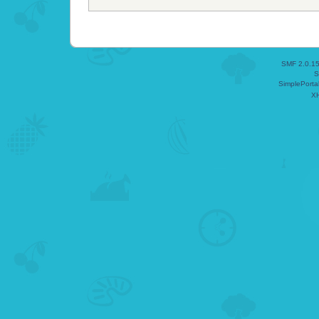
SMF 2.0.1
S
SimplePorta
X