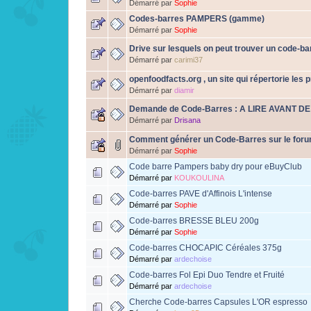
Démarré par
Sophie
Codes-barres PAMPERS (gamme)
Démarré par
Sophie
Drive sur lesquels on peut trouver un code-ba
Démarré par
carimi37
openfoodfacts.org , un site qui répertorie les 
Démarré par
diamir
Demande de Code-Barres : A LIRE AVANT D
Démarré par
Drisana
Comment générer un Code-Barres sur le foru
Démarré par
Sophie
Code barre Pampers baby dry pour eBuyClub
Démarré par
KOUKOULINA
Code-barres PAVE d'Affinois L'intense
Démarré par
Sophie
Code-barres BRESSE BLEU 200g
Démarré par
Sophie
Code-barres CHOCAPIC Céréales 375g
Démarré par
ardechoise
Code-barres Fol Epi Duo Tendre et Fruité
Démarré par
ardechoise
Cherche Code-barres Capsules L'OR espresso