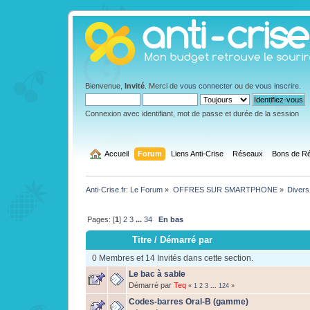
Bienvenue,
Invité
. Merci de
vous connecter
ou de
vous inscrire
.
Connexion avec identifiant, mot de passe et durée de la session
  Accueil
Forum
Liens Anti-Crise
Réseaux
Bons de Ré
Anti-Crise.fr: Le Forum
»
OFFRES SUR SMARTPHONE
»
Divers
Pages: [
1
]
2
3
...
34
En bas
Titre
/
Démarré par
0 Membres et 14 Invités dans cette section.
Le bac à sable
Démarré par
Teq
«
1
2
3
...
124
»
Codes-barres Oral-B (gamme)