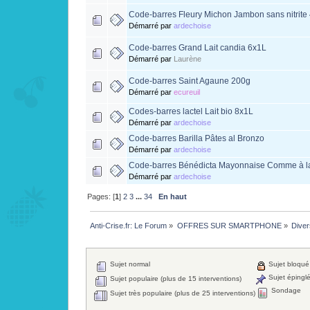
Code-barres Fleury Michon Jambon sans nitrite
Démarré par
ardechoise
Code-barres Grand Lait candia 6x1L
Démarré par
Laurène
Code-barres Saint Agaune 200g
Démarré par
ecureuil
Codes-barres lactel Lait bio 8x1L
Démarré par
ardechoise
Code-barres Barilla Pâtes al Bronzo
Démarré par
ardechoise
Code-barres Bénédicta Mayonnaise Comme à l
Démarré par
ardechoise
Pages: [
1
]
2
3
...
34
En haut
Anti-Crise.fr: Le Forum
»
OFFRES SUR SMARTPHONE
»
Diver
Sujet normal
Sujet bloqué
Sujet épingl
Sujet populaire (plus de 15 interventions)
Sondage
Sujet très populaire (plus de 25 interventions)