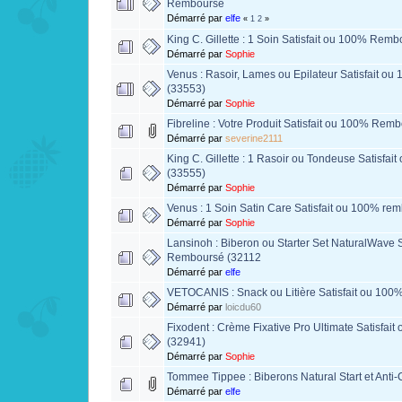
Remboursé
Démarré par
elfe
«
1
2
»
King C. Gillette : 1 Soin Satisfait ou 100% Rem
Démarré par
Sophie
Venus : Rasoir, Lames ou Epilateur Satisfait o
(33553)
Démarré par
Sophie
Fibreline : Votre Produit Satisfait ou 100% Rem
Démarré par
severine2111
King C. Gillette : 1 Rasoir ou Tondeuse Satisf
(33555)
Démarré par
Sophie
Venus : 1 Soin Satin Care Satisfait ou 100% re
Démarré par
Sophie
Lansinoh : Biberon ou Starter Set NaturalWave 
Remboursé (32112
Démarré par
elfe
VETOCANIS : Snack ou Litière Satisfait ou 100
Démarré par
loicdu60
Fixodent : Crème Fixative Pro Ultimate Satisfa
(32941)
Démarré par
Sophie
Tommee Tippee : Biberons Natural Start et Ant
Démarré par
elfe