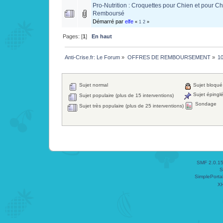
Pro-Nutrition : Croquettes pour Chien et pour Ch
Remboursé
Démarré par
elfe
«
1
2
»
Pages: [
1
]
En haut
Anti-Crise.fr: Le Forum
»
OFFRES DE REMBOURSEMENT
»
1
Sujet normal
Sujet bloqué
Sujet épingl
Sujet populaire (plus de 15 interventions)
Sondage
Sujet très populaire (plus de 25 interventions)
SMF 2.0.1
S
SimplePorta
X