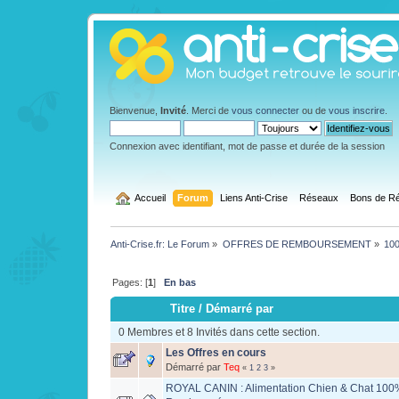
Bienvenue,
Invité
. Merci de
vous connecter
ou de
vous inscrire
.
Connexion avec identifiant, mot de passe et durée de la session
  Accueil
Forum
Liens Anti-Crise
Réseaux
Bons de Ré
Anti-Crise.fr: Le Forum
»
OFFRES DE REMBOURSEMENT
»
10
Pages: [
1
]
En bas
Titre
/
Démarré par
0 Membres et 8 Invités dans cette section.
Les Offres en cours
Démarré par
Teq
«
1
2
3
»
ROYAL CANIN : Alimentation Chien & Chat 100% 