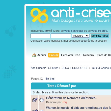
Bienvenue,
Invité
. Merci de
vous connecter
ou de
vous inscrire
.
Connexion avec identifiant, mot de passe et durée de la session
  Accueil
Forum
Liens Anti-Crise
Réseaux
Bons de Ré
Anti-Crise.fr: Le Forum
»
JEUX & CONCOURS
»
Jeux & Concou
Pages: [
1
]
En bas
Titre
/
Démarré par
0 Membres et 6 Invités dans cette section.
Générateur de Nombres Aléatoires
Démarré par
Teq
Wahoo, le logiciel d'aide au remplissage des f