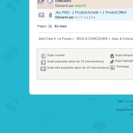
concours
Démarré par
delph49
Jeu P&G : 1 Produit Acheté = 1 Produit Offert
Démarré par
lilou76
«
1
2
3
»
Pages: [
1
]
En haut
Anti-Crise.fr: Le Forum
»
JEUX & CONCOURS
»
Jeux & Conco
Sujet normal
Sujet bloqué
Sujet épingl
Sujet populaire (plus de 15 interventions)
Sondage
Sujet très populaire (plus de 25 interventions)
SMF 2.0.1
S
SimplePorta
X