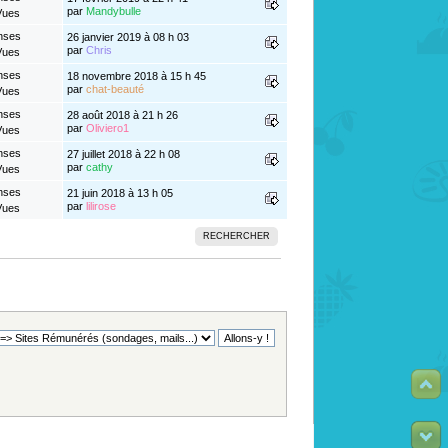
par
Mandybulle
Vues
nses
26 janvier 2019 à 08 h 03
par
Chris
Vues
nses
18 novembre 2018 à 15 h 45
par
chat-beauté
Vues
nses
28 août 2018 à 21 h 26
par
Oliviero1
Vues
nses
27 juillet 2018 à 22 h 08
par
cathy
Vues
nses
21 juin 2018 à 13 h 05
par
lilirose
Vues
RECHERCHER