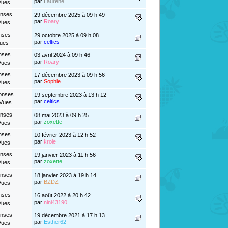
par
Laurène
Vues
onses
29 décembre 2025 à 09 h 49
par
Roary
Vues
nses
29 octobre 2025 à 09 h 08
par
celtics
Vues
nses
03 avril 2024 à 09 h 46
par
Roary
Vues
nses
17 décembre 2023 à 09 h 56
par
Sophie
Vues
onses
19 septembre 2023 à 13 h 12
par
celtics
 Vues
onses
08 mai 2023 à 09 h 25
par
zoxette
Vues
nses
10 février 2023 à 12 h 52
par
krole
Vues
onses
19 janvier 2023 à 11 h 56
par
zoxette
Vues
onses
18 janvier 2023 à 19 h 14
par
BZDZ
Vues
nses
16 août 2022 à 20 h 42
par
nini43190
Vues
onses
19 décembre 2021 à 17 h 13
par
Esther62
Vues