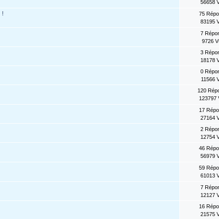
56658 
 !
75 Rép
83195 
7 Répo
9726 
3 Répo
18178 
0 Répo
11566 
120 Rép
123797
17 Rép
27164 
2 Répo
12754 
46 Rép
56979 
59 Rép
61013 
7 Répo
12127 
16 Rép
21575 