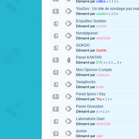
Démarré par
celtics
«
1
2
3
»
YouGov : Un site de sondage pas mal
Démarré par
vaodd
«
1
2
3
»
Enquêtes Sodebo
Démarré par
chorhil
Norstatpanel
Démarré par
nini43190
GOKDO
Démarré par
Sophie
Panel KANTAR
Démarré par
EVE
«
1
2
3
...
5
»
Mon Opinion Compte
Démarré par
zoépuce
Swagbucks
Démarré par
krole
Panel Ipsos i-Say
Démarré par
Teq
«
1
2
»
Panel Givaudan
Démarré par
jto
«
1
2
»
Laboratoire Gael
Démarré par
nini43190
quasa
Démarré par
spid