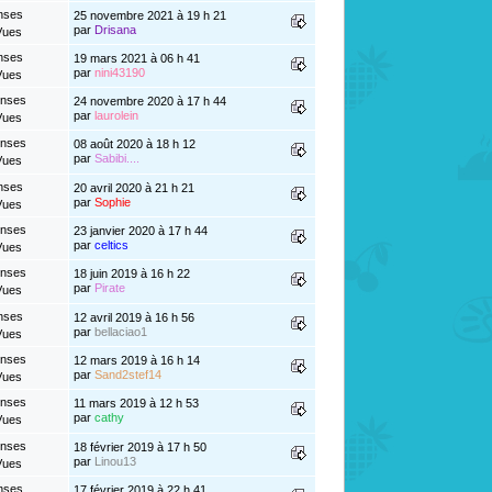
nses
25 novembre 2021 à 19 h 21
par
Drisana
Vues
nses
19 mars 2021 à 06 h 41
par
nini43190
Vues
onses
24 novembre 2020 à 17 h 44
par
laurolein
Vues
onses
08 août 2020 à 18 h 12
par
Sabibi....
Vues
nses
20 avril 2020 à 21 h 21
par
Sophie
Vues
onses
23 janvier 2020 à 17 h 44
par
celtics
Vues
onses
18 juin 2019 à 16 h 22
par
Pirate
Vues
nses
12 avril 2019 à 16 h 56
par
bellaciao1
Vues
onses
12 mars 2019 à 16 h 14
par
Sand2stef14
Vues
onses
11 mars 2019 à 12 h 53
par
cathy
Vues
onses
18 février 2019 à 17 h 50
par
Linou13
Vues
nses
17 février 2019 à 22 h 41