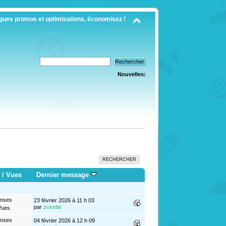
gues promos et optimisations, économisez !
Nouvelles:
RECHERCHER
/
Vues
Dernier message
onses
23 février 2026 à 11 h 03
par
zoxette
Vues
onses
04 février 2026 à 12 h 09