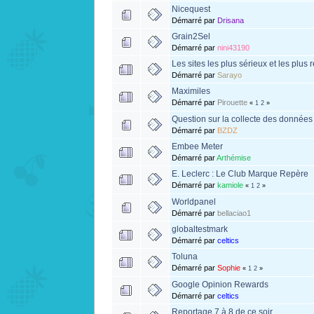
Nicequest
Démarré par
Drisana
Grain2Sel
Démarré par
nini43190
Les sites les plus sérieux et les plus 
Démarré par
Sarayo
Maximiles
Démarré par
Pirouette
«
1
2
»
Question sur la collecte des données
Démarré par
BZDZ
Embee Meter
Démarré par
Arthémise
E. Leclerc : Le Club Marque Repère
Démarré par
kamiole
«
1
2
»
Worldpanel
Démarré par
bellaciao1
globaltestmark
Démarré par
celtics
Toluna
Démarré par
Sophie
«
1
2
»
Google Opinion Rewards
Démarré par
celtics
Reportage 7 à 8 de ce soir