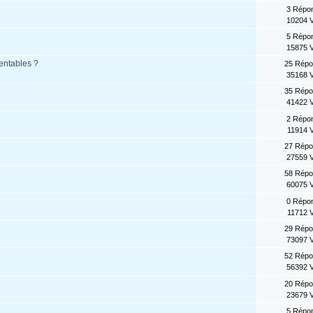
3 Répo
10204 
5 Répo
15875 
rentables ?
25 Rép
35168 
35 Rép
41422 
2 Répo
11914 
27 Rép
27559 
58 Rép
60075 
0 Répo
11712 
29 Rép
73097 
52 Rép
56392 
20 Rép
23679 
5 Répo