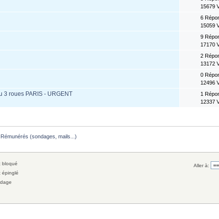
15679 
6 Répo
15059 
9 Répo
17170 
2 Répo
13172 
0 Répo
12496 
ou 3 roues PARIS - URGENT
1 Répo
12337 
 Rémunérés (sondages, mails...)
 bloqué
Aller à:
 épinglé
dage