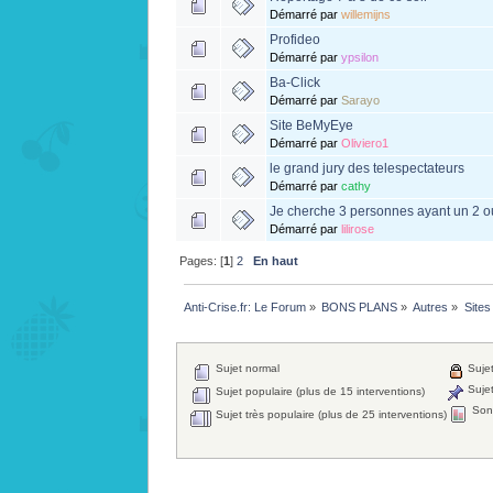
Démarré par
willemijns
Profideo
Démarré par
ypsilon
Ba-Click
Démarré par
Sarayo
Site BeMyEye
Démarré par
Oliviero1
le grand jury des telespectateurs
Démarré par
cathy
Je cherche 3 personnes ayant un 2 
Démarré par
lilirose
Pages: [
1
]
2
En haut
Anti-Crise.fr: Le Forum
»
BONS PLANS
»
Autres
»
Sites
Sujet normal
Sujet
Sujet
Sujet populaire (plus de 15 interventions)
Son
Sujet très populaire (plus de 25 interventions)