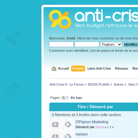
Bienvenue,
Invité
. Merci de
vous connecter
ou de
vous ins
Connexion avec identifiant, mot de passe et durée de la se
  Accueil
Forum
Liens Anti-Crise
Réseaux
Bon
Anti-Crise.fr: Le Forum
»
BONS PLANS
»
Autres
»
Sites 
Pages: [
1
]
2
En bas
Titre
/
Démarré par
0 Membres et 3 Invités dans cette section.
O'Pignon Marketing
Démarré par
prima
«
1
2
»
nielsen