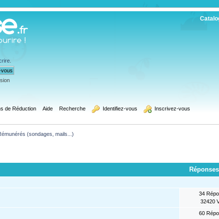
Catalo
crire
.
ssion
s de Réduction
Aide
Recherche
  Identifiez-vous
  Inscrivez-vous
Rémunérés (sondages, mails...)
Réponses
34 Rép
32420 
60 Rép